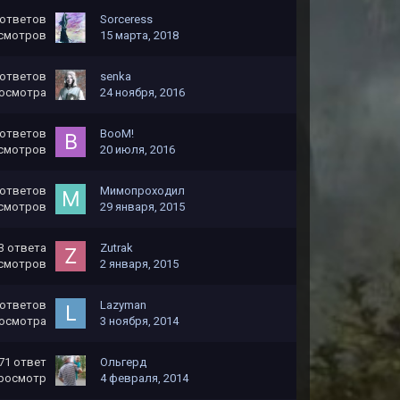
ответов
Sorceress
смотров
15 марта, 2018
ответов
senka
осмотра
24 ноября, 2016
ответов
BooM!
смотров
20 июля, 2016
ответов
Мимопроходил
смотров
29 января, 2015
3
ответа
Zutrak
смотров
2 января, 2015
ответов
Lazyman
осмотра
3 ноября, 2014
71
ответ
Ольгерд
росмотр
4 февраля, 2014