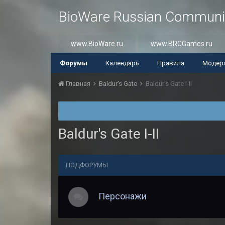
BioWare Russian Communi
www.BioWare.ru
www.BRCGames.ru
Форумы
Календарь
Правила
Модер
Главная
Baldur's Gate
Baldur's Gate I-II
Baldur's Gate I-II
ПОДФОРУМЫ
Персонажи