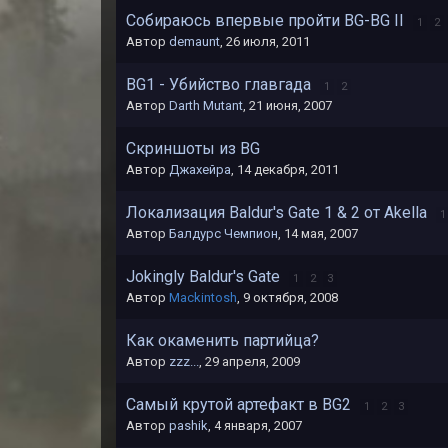
Собираюсь впервые пройти BG-BG II
1
2
Автор
demaunt
,
26 июля, 2011
BG1 - Убийство главгада
1
2
Автор
Darth Mutant
,
21 июня, 2007
Скриншоты из BG
Автор
Джахейра
,
14 декабря, 2011
Локализация Baldur's Gate 1 & 2 от Akella
1
Автор
Балдурс Чемпион
,
14 мая, 2007
Jokingly Baldur's Gate
1
2
3
Автор
Mackintosh
,
9 октября, 2008
Как окаменить партийца?
Автор
zzz...
,
29 апреля, 2009
Самый крутой артефакт в BG2
1
2
3
Автор
pashik
,
4 января, 2007