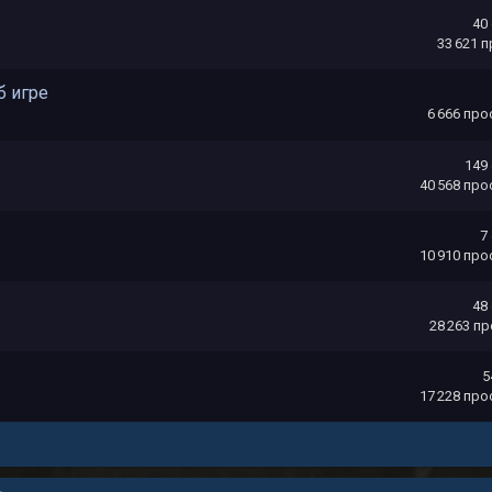
40
33 621
п
б игре
6 666
про
149
40 568
про
7
10 910
про
48
28 263
пр
5
17 228
про