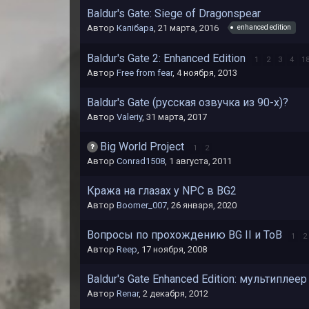
Baldur's Gate: Siege of Dragonspear
Автор
Капібара
,
21 марта, 2016
enhanced edition
Baldur's Gate 2: Enhanced Edition
1
2
3
4
1
Автор
Free from fear
,
4 ноября, 2013
Baldur's Gate (русская озвучка из 90-х)?
Автор
Valeriy
,
31 марта, 2017
Big World Project
1
2
Автор
Conrad1508
,
1 августа, 2011
Кража на глазах у NPC в BG2
Автор
Boomer_007
,
26 января, 2020
Вопросы по прохождению BG II и ToB
1
2
Автор
Reep
,
17 ноября, 2008
Baldur's Gate Enhanced Edition: мультиплеер
Автор
Renar
,
2 декабря, 2012