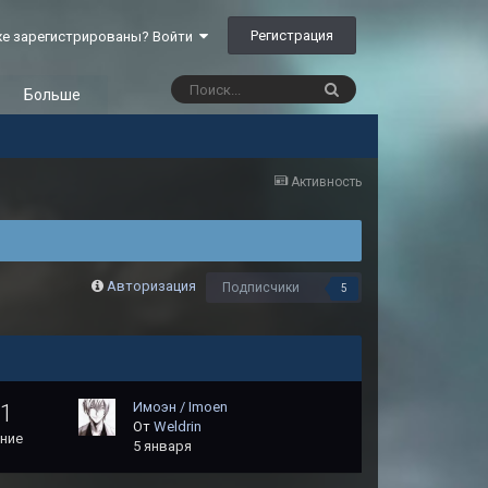
Регистрация
е зарегистрированы? Войти
Больше
Активность
Авторизация
Подписчики
5
Имоэн / Imoen
01
От
Weldrin
ние
5 января