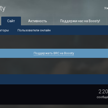
ty
Уж
Сайт
Активность
Поддержи нас на Boosty!
аторы
Пользователи онлайн
Поддержать BRC на Boosty
2 2
сообще