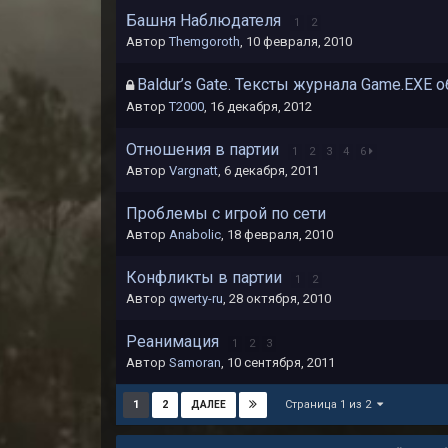
Башня Наблюдателя
1
2
Автор
Themgoroth
,
10 февраля, 2010
Baldur’s Gate. Тексты журнала Game.EXE о
Автор
T2000
,
16 декабря, 2012
Отношения в партии
1
2
3
4
6
Автор
Vargnatt
,
6 декабря, 2011
Проблемы с игрой по сети
Автор
Anabolic
,
18 февраля, 2010
Конфликты в партии
1
2
Автор
qwerty-ru
,
28 октября, 2010
Реанимация
1
2
3
Автор
Samoran
,
10 сентября, 2011
Страница 1 из 2
1
2
ДАЛЕЕ