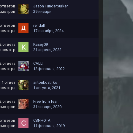
ответов
Jason Funderburker
смотров
29 января
ответов
rendalf
осмотра
17 октября, 2024
2
ответа
Kasey09
росмотр
21 апреля, 2022
2
ответа
CALLI
осмотра
12 февраля, 2022
1
ответ
antonkostirko
осмотра
1 августа, 2021
2
ответа
Free from fear
смотров
31 января, 2020
ответов
CBNHOTA
смотров
11 февраля, 2019