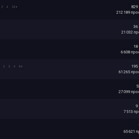
829
3
4
34
212 189
про
36
21 032
пр
18
6 608
про
195
2
3
4
8
61 265
про
5
27 099
про
9
7 513
пр
65 621
п