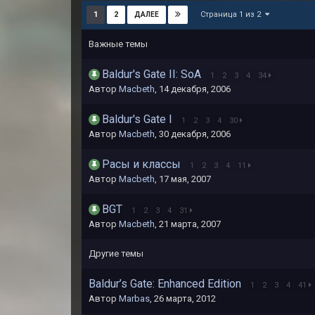
Страница 1 из 2
1
2
ДАЛЕЕ
Важные темы
Baldur's Gate II: SoA
1
2
3
4
34
Автор
Macbeth
,
14 декабря, 2006
Baldur's Gate I
1
2
3
4
30
Автор
Macbeth
,
30 декабря, 2006
Расы и классы
1
2
3
4
11
Автор
Macbeth
,
17 мая, 2007
BGT
1
2
3
4
31
Автор
Macbeth
,
21 марта, 2007
Другие темы
Baldur’s Gate: Enhanced Edition
1
2
3
4
41
Автор
Marbas
,
26 марта, 2012