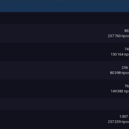
83
237 760
про
74
150 164
пр
256
80 398
про
76
149 383
пр
1 007
257 239
про