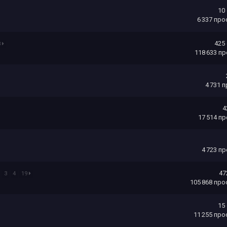
10
6 337
про
425
8
118 633
пр
4 731
п
4
17 514
пр
4 723
пр
47
3
4
19
105 868
про
15
11 255
про