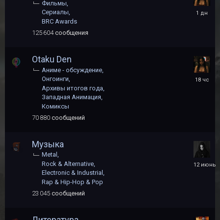
Фильмы
Четверг
Сериалы
в
BRC Awards
16:49
125 604
сообщения
Otaku Den
Аниме - обсуждение
18
Онгоинги
часов
Архивы итогов года
назад
Западная Анимация
Комиксы
70 880
сообщений
Музыка
Metal
12
Rock & Alternative
июня
Electronic & Industrial
Rap & Hip-Hop & Pop
23 045
сообщений
Литература