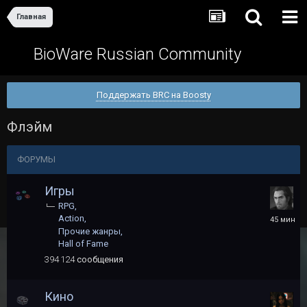
Главная
BioWare Russian Community
Поддержать BRC на Boosty
Флэйм
ФОРУМЫ
Игры
RPG
45
Action
минут
Прочие жанры
назад
Hall of Fame
394 124
сообщения
Кино