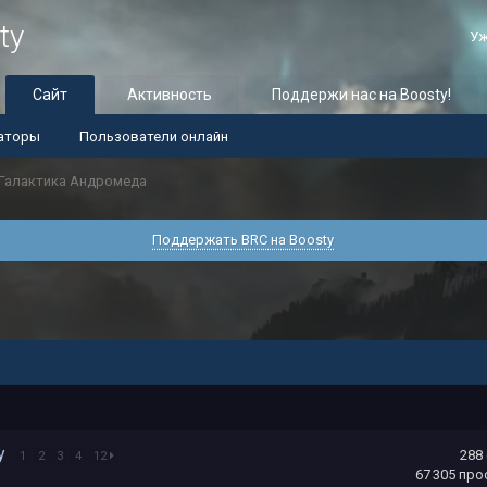
ty
Уж
Сайт
Активность
Поддержи нас на Boosty!
аторы
Пользователи онлайн
Галактика Андромеда
Поддержать BRC на Boosty
xy
288
1
2
3
4
12
67 305
про