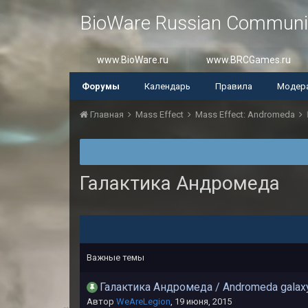
BioWare Russian Communi
www.BioWare.ru
www.BRCGames.ru
Форумы
Календарь
Правила
Модер
Главная
Mass Effect
Mass Effect: Andromeda
Галактика Андромеда
Важные темы
Галактика Андромеда / Andromeda gala
Автор
WeAreLegion
,
19 июня, 2015