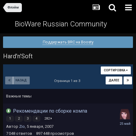
Флэйм
BioWare Russian Community
Поддержать BRC на Boosty
Hard'n'Soft
СОРТИРОВКА
НАЗАД
ДАЛЕЕ
Страница 1 из 3
Важные темы
Рекомендации по сборке компа
1
2
3
4
282
25
Автор
Zio
,
5 января, 2007
мая
7 048
ответов
897 448
просмотров