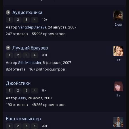
Аудиотехника
1
2
3
4
10
2
Автор
Vangdeputenava
,
24 августа, 2007
октября,
2025
247
ответов
55 996
просмотров
Лучший браузер
1
2
3
4
33
2
Автор
Sith Marauder
,
8 февраля, 2007
июня,
2025
824
ответа
167 248
просмотров
Джойстики
1
2
3
4
8
21
Автор
АХIS
,
28 июля, 2007
ноября,
2024
190
ответов
48 266
просмотров
Ваш компьютер
1
2
3
4
30