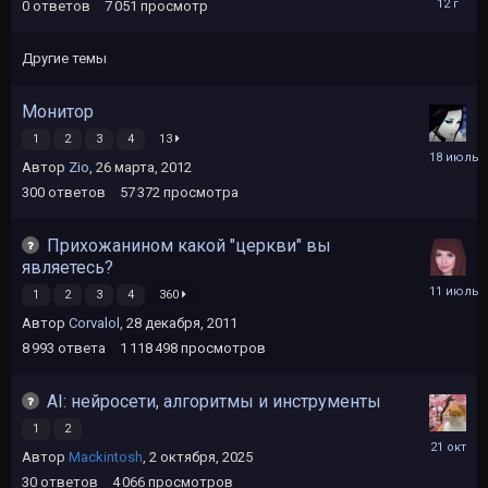
0
ответов
7 051
просмотр
октября,
2013
Другие темы
Монитор
1
2
3
4
13
18
Автор
Zio
,
26 марта, 2012
июля
300
ответов
57 372
просмотра
Прихожанином какой "церкви" вы
являетесь?
11
1
2
3
4
360
июля
Автор
Corvalol
,
28 декабря, 2011
8 993
ответа
1 118 498
просмотров
AI: нейросети, алгоритмы и инструменты
1
2
21
Автор
Mackintosh
,
2 октября, 2025
октября,
2025
30
ответов
4 066
просмотров