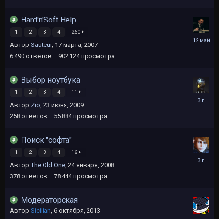
Hard'n'Soft Help
1
2
3
4
260
12
Автор
Sauteur
,
17 марта, 2007
мая
6 490
ответов
902 124
просмотра
Выбор ноутбука
1
2
3
4
11
19
Автор
Zio
,
23 июня, 2009
июля,
2023
258
ответов
55 884
просмотра
Поиск "софта"
1
2
3
4
16
21
Автор
The Old One
,
24 января, 2008
октября,
2022
378
ответов
78 444
просмотра
Модераторская
Автор
Sicilian
,
6 октября, 2013
6