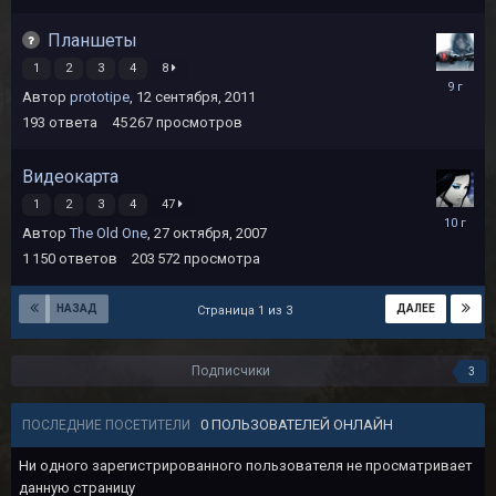
2018
Планшеты
1
2
3
4
8
8
Автор
prototipe
,
12 сентября, 2011
октября,
2016
193
ответа
45 267
просмотров
Видеокарта
1
2
3
4
47
31
Автор
The Old One
,
27 октября, 2007
августа,
2015
1 150
ответов
203 572
просмотра
НАЗАД
ДАЛЕЕ
Страница 1 из 3
Подписчики
3
0 ПОЛЬЗОВАТЕЛЕЙ ОНЛАЙН
ПОСЛЕДНИЕ ПОСЕТИТЕЛИ
Ни одного зарегистрированного пользователя не просматривает
данную страницу