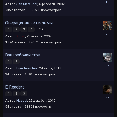
31
Автор
Sith Marauder
,
4 февраля, 2007
октября,
2024
735
ответов
166 600
просмотров
Операционные системы
1
2
3
4
76
26
Автор
Sonic
,
23 января, 2007
января,
2024
1 894
ответа
276 765
просмотров
Ваш рабочий стол
1
2
13
Автор
Free from fear
,
24 июля, 2018
марта,
2023
34
ответа
15 915
просмотров
E-Readers
1
2
3
25
Автор
Nasgul
,
22 декабря, 2010
августа,
2021
54
ответа
21 301
просмотр