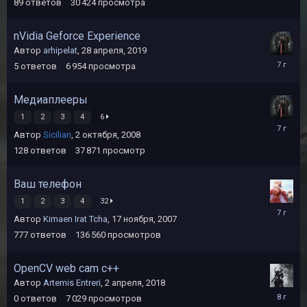
2019
89
ответов
30 424
просмотра
nVidia Geforce Experience
Автор
arhipelat
,
28 апреля, 2019
2
5
ответов
6 954
просмотра
мая,
2019
Медиаплееры
1
2
3
4
6
23
Автор
Sicilian
,
2 октября, 2008
января,
2019
128
ответов
37 871
просмотр
Ваш телефон
1
2
3
4
32
5
Автор
Kimaen Irat Tcha
,
17 ноября, 2007
декабря,
2018
777
ответов
136 560
просмотров
OpenCV web cam с++
Автор
Artemis Entreri
,
2 апреля, 2018
2
0
ответов
7 029
просмотров
апреля,