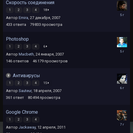
Скорость соединения
1
2
3
4
18
31
Автор
Emira
,
27 декабря, 2007
марта,
2021
433
ответа
79 833
просмотра
Photoshop
1
2
3
4
6
6
Автор
Macbeth
,
24 января, 2007
марта,
2021
146
ответов
46 179
просмотров
Антивирусы
1
2
3
4
15
8
Автор
Sauteur
,
18 апреля, 2007
декабря,
2019
361
ответ
80 494
просмотра
Google Chrome
1
2
3
4
22
Автор
Jackaway
,
12 апреля, 2011
июля,