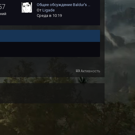
Общее обсуждение Baldur's …
57
От
Ligade
ний
Среда в 10:19
Активность