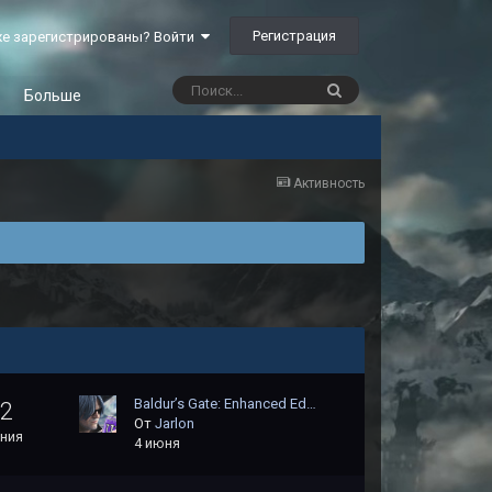
Регистрация
е зарегистрированы? Войти
Больше
Активность
Baldur’s Gate: Enhanced Ed…
62
От
Jarlon
ния
4 июня