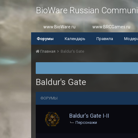
BioWare Russian Communi
www.BioWare.ru
www.BRCGames.ru
Форумы
Календарь
Правила
Модер
Главная
Baldur's Gate
Baldur's Gate
ФОРУМЫ
Baldur's Gate I-II
Персонажи