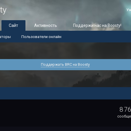
ty
Уж
Сайт
Активность
Поддержи нас на Boosty!
аторы
Пользователи онлайн
Поддержать BRC на Boosty
8 7
сообще