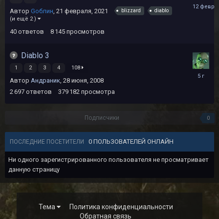
12
Автор
Gоблин
,
21 февраля, 2021
blizzard
diablo
феврал
(и ещё 2 )
40
ответов
8 145
просмотров
Diablo 3
1
2
3
4
108
20
Автор
Андраник
,
28 июня, 2008
февраля
2021
2 697
ответов
379 182
просмотра
Подписчики
0
0 ПОЛЬЗОВАТЕЛЕЙ ОНЛАЙН
ПОСЛЕДНИЕ ПОСЕТИТЕЛИ
Ни одного зарегистрированного пользователя не просматривает
данную страницу
Тема
Политика конфиденциальности
Обратная связь