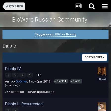
Другие RPG
BioWare Russian Community
Поддержать BRC на Boosty
Diablo
СОРТИРОВКА
Diablo IV
1
2
3
4
11
30
Автор
Gоблин
,
1 ноября, 2019
diablo 4
diablo
мая
(и ещё 4 )
256
ответов
40 984
просмотра
Diablo II: Resurrected
1
2