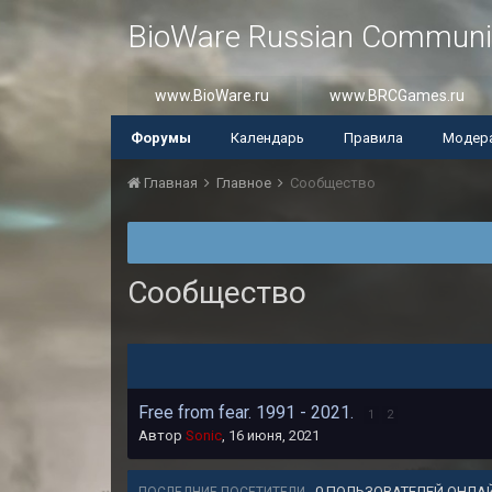
BioWare Russian Communi
www.BioWare.ru
www.BRCGames.ru
Форумы
Календарь
Правила
Модер
Главная
Главное
Сообщество
Сообщество
Free from fear. 1991 - 2021.
1
2
Автор
Sonic
,
16 июня, 2021
0 ПОЛЬЗОВАТЕЛЕЙ ОНЛА