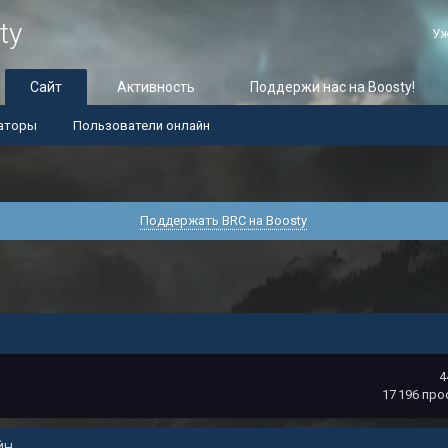
ty
Уж
Сайт
Активность
Поддержи нас на Boosty!
аторы
Пользователи онлайн
Поддержать BRC на Boosty
4
17 196
про
ЙН