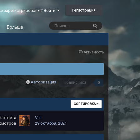
Регистрация
е зарегистрированы? Войти
Больше
Активность
Авторизация
Подписчики
0
СОРТИРОВКА
4
ответа
Vаl
смотров
29 октября, 2021