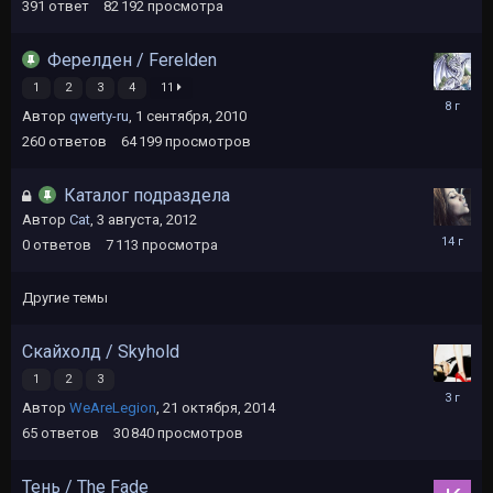
2017
391
ответ
82 192
просмотра
Ферелден / Ferelden
1
2
3
4
11
13
Автор
qwerty-ru
,
1 сентября, 2010
декабря,
2017
260
ответов
64 199
просмотров
Каталог подраздела
Автор
Cat
,
3 августа, 2012
3
0
ответов
7 113
просмотра
августа,
2012
Другие темы
Скайхолд / Skyhold
1
2
3
24
Автор
WeAreLegion
,
21 октября, 2014
декабря,
2022
65
ответов
30 840
просмотров
Тень / The Fade