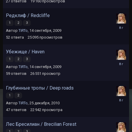
2017
27
ответов
19 160
просмотров
Редклиф / Redcliffe
1
2
3
28
Автор
TiRTo
,
14 сентября, 2009
сентября
2017
52
ответа
25 095
просмотров
Убежище / Haven
1
2
3
28
Автор
TiRTo
,
14 сентября, 2009
сентября
2017
59
ответов
26 551
просмотр
Глубинные тропы / Deep roads
1
2
28
Автор
TiRTo
,
25 декабря, 2010
сентября
2017
47
ответов
22 942
просмотра
Лес Бресилиан / Brecilian Forest
1
2
3