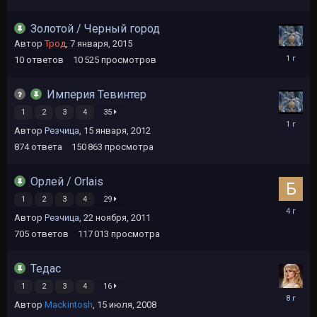
Золотой / Черный город
Автор
Трод
,
7 января, 2015
17
10
ответов
10 525
просмотров
ноября,
2024
Империя Тевинтер
1
2
3
4
35
15
Автор
Резчица
,
15 января, 2012
ноября,
2024
874
ответа
150 863
просмотра
Орлей / Orlais
1
2
3
4
29
30
Автор
Резчица
,
22 ноября, 2011
декабря,
2021
705
ответов
117 013
просмотра
Тедас
1
2
3
4
16
17
Автор
Mackintosh
,
15 июля, 2008
декабря,