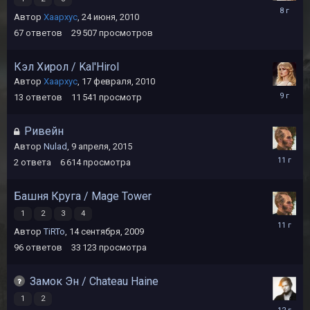
26
Автор
Хаархус
,
24 июня, 2010
сентября
2017
67
ответов
29 507
просмотров
Кэл Хирол / Kal'Hirol
Автор
Хаархус
,
17 февраля, 2010
30
13
ответов
11 541
просмотр
июля,
2017
Ривейн
Автор
Nulad
,
9 апреля, 2015
11
2
ответа
6 614
просмотра
апреля,
2015
Башня Круга / Mage Tower
1
2
3
4
24
Автор
TiRTo
,
14 сентября, 2009
сентября
2014
96
ответов
33 123
просмотра
Замок Эн / Chateau Haine
1
2
18