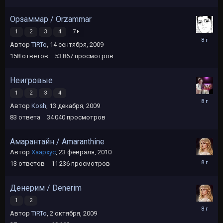
Орзаммар / Orzammar
1
2
3
4
7
24
Автор
TiRTo
,
14 сентября, 2009
июля,
2018
158
ответов
53 867
просмотров
Неигровые
1
2
3
4
18
Автор
Kosh
,
13 декабря, 2009
ноября,
2017
83
ответа
34 040
просмотров
Амарантайн / Amaranthine
Автор
Хаархус
,
23 февраля, 2010
28
13
ответов
11 236
просмотров
сентября
2017
Денерим / Denerim
1
2
28
Автор
TiRTo
,
2 октября, 2009
сентября