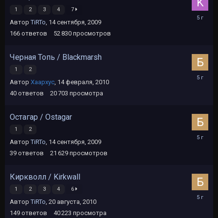
1
2
3
4
7
26
Автор
TiRTo
,
14 сентября, 2009
апреля,
2021
166
ответов
52 830
просмотров
Черная Топь / Blackmarsh
1
2
24
Автор
Хаархус
,
14 февраля, 2010
декабря,
2020
40
ответов
20 703
просмотра
Остагар / Ostagar
1
2
22
Автор
TiRTo
,
14 сентября, 2009
ноября,
2020
39
ответов
21 629
просмотров
Киркволл / Kirkwall
1
2
3
4
6
18
Автор
TiRTo
,
20 августа, 2010
ноября,
2020
149
ответов
40 223
просмотра