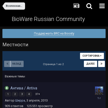
Вселенная Dragon Age
BioWare Russian Community
Поддержать BRC на Boosty
Местности
СОРТИРОВКА
НАЗАД
ДАЛЕЕ
Страница 1 из 2
Важные темы
Антива / Antiva
1
2
3
4
37
20
Автор
Ширра
,
3 апреля, 2013
ноября,
2024
909
ответов
125 551
просмотр