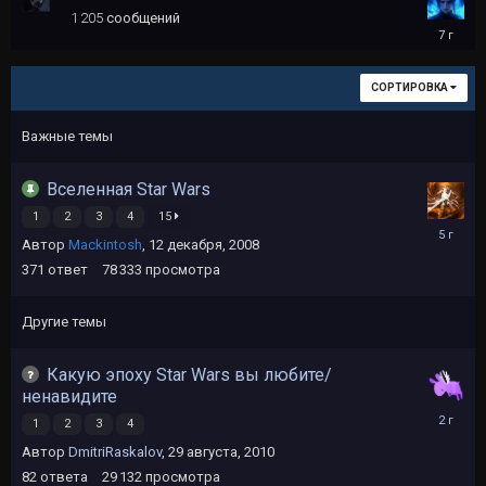
1 205
сообщений
13
апреля,
2019
СОРТИРОВКА
Важные темы
Вселенная Star Wars
1
2
3
4
15
3
Автор
Mackintosh
,
12 декабря, 2008
февраля
2021
371
ответ
78 333
просмотра
Другие темы
Какую эпоху Star Wars вы любите/
ненавидите
3
1
2
3
4
сентября
Автор
DmitriRaskalov
,
29 августа, 2010
2023
82
ответа
29 132
просмотра