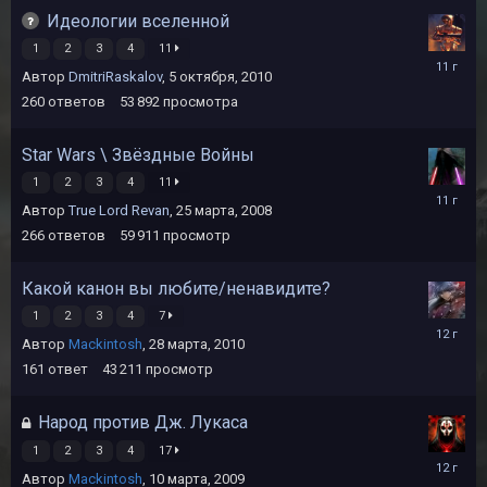
Идеологии вселенной
1
2
3
4
11
24
Автор
DmitriRaskalov
,
5 октября, 2010
апреля,
2015
260
ответов
53 892
просмотра
Star Wars \ Звёздные Войны
1
2
3
4
11
15
Автор
True Lord Revan
,
25 марта, 2008
апреля,
2015
266
ответов
59 911
просмотр
Какой канон вы любите/ненавидите?
1
2
3
4
7
5
Автор
Mackintosh
,
28 марта, 2010
июня,
2014
161
ответ
43 211
просмотр
Народ против Дж. Лукаса
1
2
3
4
17
2
Автор
Mackintosh
,
10 марта, 2009
июня,