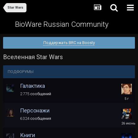
Star Wars
BioWare Russian Community
Поддержать BRC на Boosty
Вселенная Star Wars
ПОДФОРУМЫ
Галактика
2 775
сообщений
17
июня,
2021
Персонажи
6 324
сообщения
26
июня
Книги