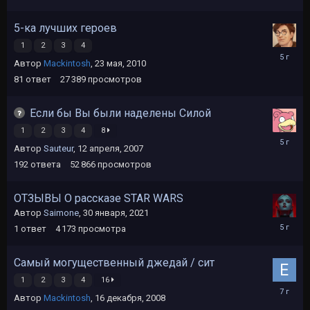
5-ка лучших героев
1
2
3
4
18
Автор
Mackintosh
,
23 мая, 2010
июня,
2021
81
ответ
27 389
просмотров
Если бы Вы были наделены Силой
1
2
3
4
8
9
Автор
Sauteur
,
12 апреля, 2007
июня,
2021
192
ответа
52 866
просмотров
ОТЗЫВЫ О рассказе STAR WARS
Автор
Saimone
,
30 января, 2021
30
1
ответ
4 173
просмотра
января,
2021
Самый могущественный джедай / сит
1
2
3
4
16
14
Автор
Mackintosh
,
16 декабря, 2008
января,