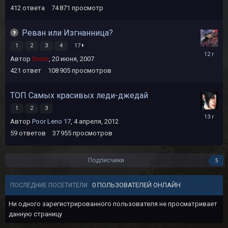
2014
412
ответа
74 871
просмотр
Реван или Изгнанница?
1
2
3
4
17
30
Автор
Sonic
,
20 июня, 2007
мая,
2014
421
ответ
108 905
просмотров
ТОП Самых красивых леди-джедай
1
2
3
20
Автор
Poor Leno 17
,
4 апреля, 2012
февраля
2013
59
ответов
37 955
просмотров
Подписчики
5
0 ПОЛЬЗОВАТЕЛЕЙ ОНЛАЙН
ПОСЛЕДНИЕ ПОСЕТИТЕЛИ
Ни одного зарегистрированного пользователя не просматривает
данную страницу