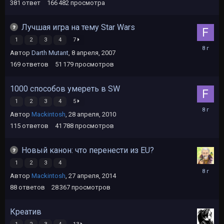
2019
381
ответ
166 482
просмотра
Лучшая игра на тему Star Wars
1
2
3
4
7
22
Автор
Darth Mutant
,
8 апреля, 2007
мая,
2018
169
ответов
51 179
просмотров
1000 способов умереть в SW
1
2
3
4
5
22
Автор
Mackintosh
,
28 апреля, 2010
мая,
2018
115
ответов
41 788
просмотров
Новый канон: что перенести из EU?
1
2
3
4
24
Автор
Mackintosh
,
27 апреля, 2014
декабря,
2017
88
ответов
28 367
просмотров
Креатив