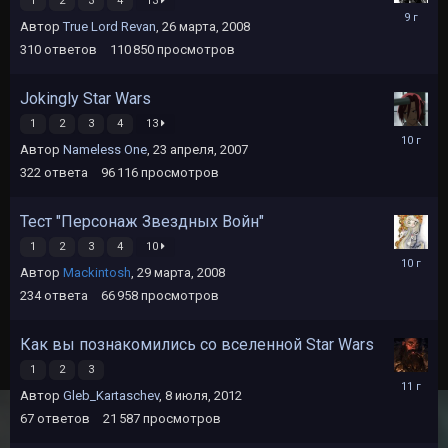
1
2
3
4
13
25
Автор
True Lord Revan
,
26 марта, 2008
июня,
2017
310
ответов
110 850
просмотров
Jokingly Star Wars
1
2
3
4
13
7
Автор
Nameless One
,
23 апреля, 2007
июля,
2016
322
ответа
96 116
просмотров
Тест "Персонаж Звездных Войн"
1
2
3
4
10
5
Автор
Mackintosh
,
29 марта, 2008
мая,
2016
234
ответа
66 958
просмотров
Как вы познакомились со вселенной Star Wars
1
2
3
13
Автор
Gleb_Kartaschev
,
8 июля, 2012
июля,
2015
67
ответов
21 587
просмотров