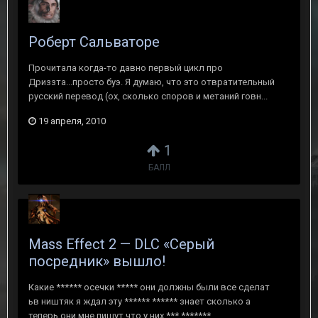
Роберт Сальваторе
Прочитала когда-то давно первый цикл про
Дриззта...просто буэ. Я думаю, что это отвратительный
русский перевод (ох, сколько споров и метаний говн...
19 апреля, 2010
1
БАЛЛ
Mass Effect 2 — DLC «Серый
посредник» вышло!
Какие ****** осечки ***** они должны были все сделат
ьв ништяк я ждал эту ****** ****** знает сколько а
теперь они мне пишут что у них *** *******