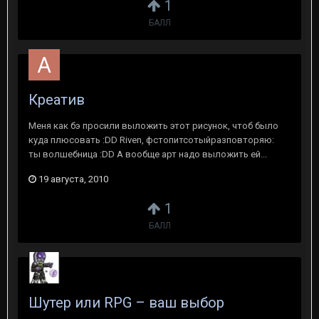
1
БАЛЛ
Креатив
Меня как бэ просили выложить этот рисунок, чтоб было
куда плюсовать :DD Riven, фстопитсотыйразповторяю:
ты волшебница :DD А вообще арт надо выложить ей...
19 августа, 2010
1
БАЛЛ
Шутер или RPG – ваш выбор