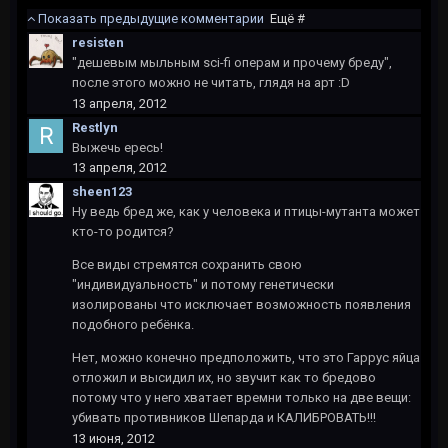
Показать предыдущие комментарии
Ещё #
resisten
"дешевым мыльным sci-fi операм и прочему бреду",
после этого можно не читать, глядя на арт :D
13 апреля, 2012
Restlyn
Выжечь ересь!
13 апреля, 2012
sheen123
Ну ведь бред же, как у человека и птицы-мутанта может
кто-то родится?
Все виды стремятся сохранить свою
"индивидуальность" и потому генетически
изолированы что исключает возможность появления
подобного ребёнка.
Нет, можно конечно предположить, что это Гаррус яйца
отложил и высидил их, но звучит как то бредово
потому что у него хватает времни только на две вещи:
убивать противников Шепарда и КАЛИБРОВАТЬ!!!
13 июня, 2012