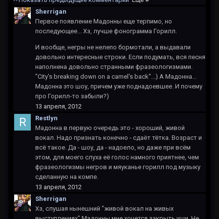
Sherrigan
Первое появление Мадонны еще терпимо, но
последующее... Хз, лучше фонограмма Горилл.
И вообще, негры не нелепо бормотали, а выдавали
довольно интересные строки. Если подумать, вся песня
наполнена довольно странными фразеологизмами.
"City's breaking down on a camel's back"...) А Мадонна...
Мадонна это шоу, причем уже поднадоевшее. И почему
про Горилл-то забыли?)
13 апреля, 2012
Restlyn
Мадонна в первую очередь это - хороший, живой
вокал. Надо признать конечно - сдаёт тётка. Возраст и
всё такое. Да - шоу, да - надоело, но даже при всём
этом, для моего слуха её голос намного приятнее, чем
фразеологизмы негров и мяуканье горилл под музыку
сделанную на компе.
13 апреля, 2012
Sherrigan
Хз, слушая нынешний "живой вокал на живых
выступлениях" Мадонны мне хочется закрыть уши. Не