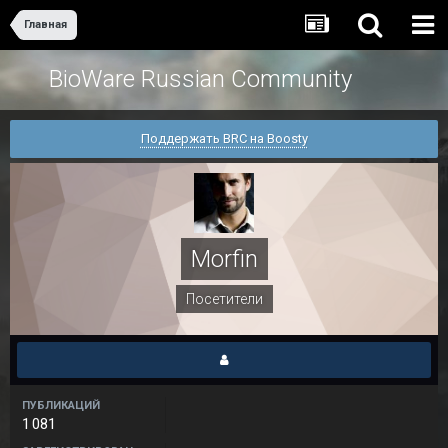
Главная
BioWare Russian Community
Поддержать BRC на Boosty
Morfin
Посетители
ПУБЛИКАЦИЙ
1 081