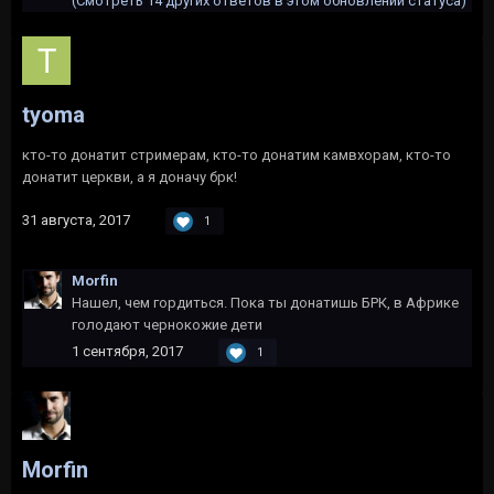
(Смотреть 14 других ответов в этом обновлении статуса)
tyoma
кто-то донатит стримерам, кто-то донатим камвхорам, кто-то
донатит церкви, а я доначу брк!
31 августа, 2017
1
Morfin
Нашел, чем гордиться. Пока ты донатишь БРК, в Африке
голодают чернокожие дети
1 сентября, 2017
1
Morfin