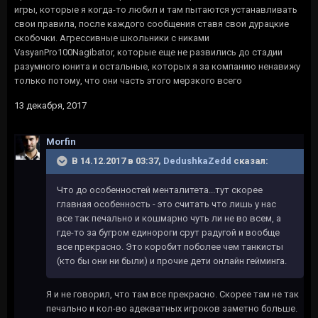
игры, которые я когда-то любил и там пытаются устанавливать
свои правила, после каждого сообщения ставя свои дурацкие
скобочки. Агрессивные школьники с никами
VasyanPro100Nagibator, которые еще не развились до стадии
разумного юнита и остальные, которых я за компанию ненавижу
только потому, что они часть этого мерзкого всего
13 декабря, 2017
Morfin
В 14.12.2017 в 03:37,
DedushkaZedd
сказал:
Что до особенностей менталитета...тут скорее
главная особенность - это считать что лишь у нас
все так печально и кошмарно чуть ли не во всем, а
где-то за бугром единороги срут радугой и вообще
все прекрасно. Это коробит поболее чем танкисты
(кто бы они ни были) и прочие дети онлайн гейминга.
Я и не говорил, что там все прекрасно. Скорее там не так
печально и кол-во адекватных игроков заметно больше.