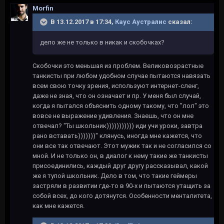
Morfin
В 13.12.2017 в 17:34,
Каус Аустралис
сказал:
дело же не только в никак и скобочках?
Скобочки это меньшая из проблем. Великовозрастные
танкисты при любом удобном случае пытаются навязать
всем свою точку зрения, используют интернет-сленг,
даже не зная, что он означает и пр. У меня был случай,
когда я пытался объяснить одному такому, что "лол" это
вовсе не выражение удивления. Знаешь, что он мне
отвечал? "Ты школьник))))))))))) иди учи уроки, завтра
рано вставать)))))))" клянусь, иногда мне кажется, что
они все так отвечают. Этот мужик так и не согласился со
мной. И не только он, в диалог к нему такие же танкисты
присоединились, каждый друг другу рассказывал, какой
же я тупой школьник. Дело в том, что такие геймеры
застряли в развитии где-то в 90-х и пытаются утащить за
собой всех, до кого дотянутся. Особенности менталитета,
как мне кажется.