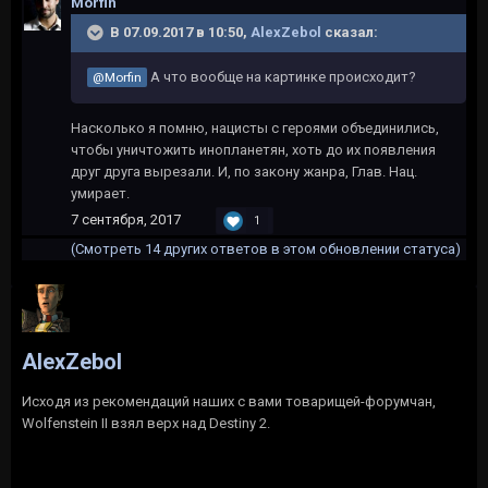
Morfin
В 07.09.2017 в 10:50,
AlexZebol
сказал:
А что вообще на картинке происходит?
@Morfin
Насколько я помню, нацисты с героями объединились,
чтобы уничтожить инопланетян, хоть до их появления
друг друга вырезали. И, по закону жанра, Глав. Нац.
умирает.
7 сентября, 2017
1
(Смотреть 14 других ответов в этом обновлении статуса)
AlexZebol
Исходя из рекомендаций наших с вами товарищей-форумчан,
Wolfenstein II взял верх над Destiny 2.