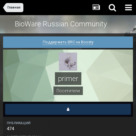
Главная
BioWare Russian Community
Поддержать BRC на Boosty
primer
Посетители
ПУБЛИКАЦИЙ
474