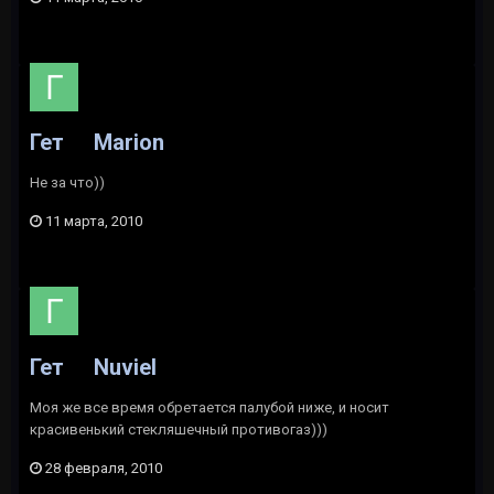
Гет
Marion
Не за что))
11 марта, 2010
Гет
Nuviel
Моя же все время обретается палубой ниже, и носит
красивенький стекляшечный противогаз)))
28 февраля, 2010