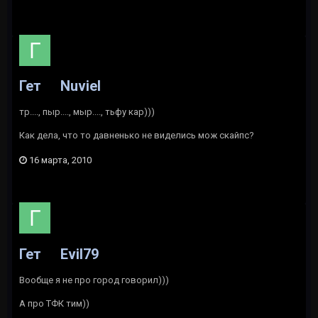
Гет
Nuviel
тр...., пыр...., мыр...., тьфу кар)))
Как дела, что то давненько не виделись мож скайпс?
16 марта, 2010
Гет
Evil79
Вообще я не про город говорил)))
А про ТФК тим))