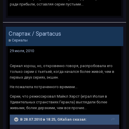
ради прибыли, оставляя серии пустыми...
Спартак / Spartacus
в
Сериалы
29 июля, 2010
Сериал хорош, но, откровенно говоря, распробовала его
только серии с тьетьей, когда начался более живой, чем в
первых двух сериях, экшен.
Не пожалела потраченного времени...
Серии, что режиссировал Майкл Херст (играл Иолая в
Удивительных странствиях Геракла) выглядели более
живыми, более дерзкими, чем все прочие...
В 28.07.2010 в 18:25, GKalian сказал: