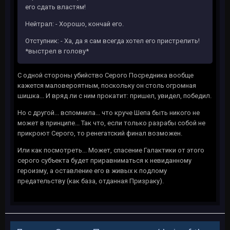
его сдать властям!
Нейтрал: - Хорошо, кончай его.
Отступник: - Ха, да я сам всегда хотел его пристрелить!
*выстрел в голову*
С одной стороны убийство Серого Посредника вообще
кажется маловероятным, поскольку он столь огромная
шишка... И вряд ли с ним прокатит: пришел, увидел, победил.
Но с другой... вспомнила... что круче Шепа быть никого не
может в принципе... Так что, если только разрабы собой не
прикроют Серого, то ренегатский финал возможен.
Или как посмотреть... Может, спасение Галактики от этого
серого субъекта будет приравниматься к невиданному
героизму, а оставление его в живых к подлому
предательству (как база, отданная Призраку).