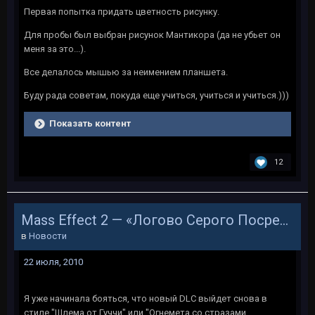
Первая попытка придать цветность рисунку.
Для пробы был выбран рисунок Мантикора (да не убьет он
меня за это...).
Все делалось мышью за неимением планшета.
Буду рада советам, покуда еще учиться, учиться и учиться.)))
Показать контент
12
Mass Effect 2 — «Логово Серого Посредника»
в
Новости
22 июля, 2010
Я уже начинала бояться, что новый DLC выйдет снова в
стиле "Шлема от Гуччи" или "Огнемета со стразами