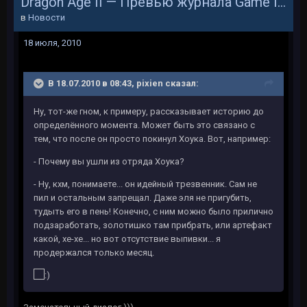
Dragon Age II — Превью журнала Game Informer на русском языке
в
Новости
18 июля, 2010
В 18.07.2010 в 08:43, pixien сказал:
Ну, тот-же гном, к примеру, рассказывает историю до
определённого момента. Может быть это связано с
тем, что после он просто покинул Хоука. Вот, например:
- Почему вы ушли из отряда Хоука?
- Ну, кхм, понимаете... он идейный трезвенник. Сам не
пил и остальным запрещал. Даже эля не пригубить,
тудыть его в пень! Конечно, с ним можно было прилично
подзаработать, золотишко там прибрать, или артефакт
какой, хе-хе... но вот отсутствие выпивки... я
продержался только месяц.