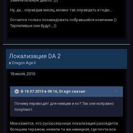
Замечательный диалог.)))
Ну, да... оправдав месяц, можно так оправдать и годы...
Остается только позавидовать собравшейся компании.))
Терпеливые они будут...))
Локализация DA 2
в
Dragon Age II
18 июля, 2010
В 18.07.2010 в 08:16, Dragn сказал:
Почему переводят для немцев и ко? Так они исправно
покупают.
Мне кажется, что русскоязычная локализация разойдется
большим тиражом, нежели та же немецкая, где почти все