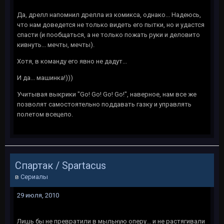
Да, дрелл напомнил дрелла из комикса, однако... Надеюсь,
что нам доведется не только видеть его пытки, но и удастся
спасти (и пообщаться, а не только пожать руки и деловито
кивнуть... мечты, мечты).
Хотя, в команду его явно не дадут...
И да... машинка!)))
Учитывая выкрики "Go! Go! Go! Go!", наверное, нам все же
позволят самостоятельно поддавать газку и управлять
полетом всецело.
Спартак / Spartacus
в
Сериалы
29 июля, 2010
Лишь бы не превратили в мыльную оперу... и не растягивали