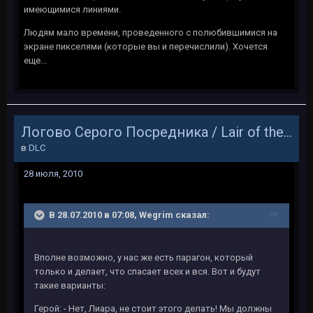
имеющимися линиями.
Людям мало времени, проведенного с полюбившимися на
экране пикселями (которые вы и перечислили). Хочется
еще...
Логово Серого Посредника / Lair of the Shadow Broker
в
DLC
28 июля, 2010
В 28.07.2010 в 07:08, Wegrim сказал:
Вполне возможно, у нас же есть парагон, который
только и делает, что спасает всех и вся. Вот и будут
такие варианты:
Герой: - Нет, Лиара, не стоит этого делать! Мы должны