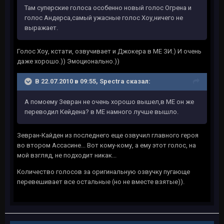
Там суперские голоса особенно новый голос Огрена и
голос Андерса,самый ужасные голос Хоу,ничего не
выражает.
Голос Хоу, кстати, озвучивает и Джокера в МЕ ЗИ.) И очень
даже хорошо.)) Эмоционально.))
В 22.07.2010 в 09:55, Spectra сказал:
А помоему Зевран не очень хорошо вышел,в МЕ он же
переводил Кейдена? в МЕ намного лучше вышло.
Зевран-Кайден из последнего еще озвучил главного героя
во втором Ассасине... Вот кому-кому, а ему этот голос, на
мой взгляд, не подходит никак...
Количество голосов за оригинальную озвучку пугающе
перевешивает все остальные (но не вместе взятые)).