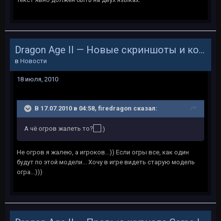
Dragon Age II — Новые скриншоты и концепт-арты
в
Новости
18 июля, 2010
В 17.07.2010 в 04:58, firedragon сказал:
А чё огров жалеть то?
Не огров я жалею, а игроков...)) Если огры все, как один
будут по этой модели... Хочу в игре видеть старую модель
огра...)))