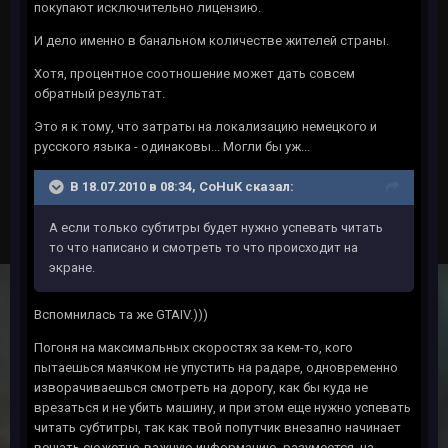
покупают исключительно лицензию.
И дело именно в банальном количестве жителей страны.
Хотя, процентное соотношение может дать совсем
обратный результат.
Это я к тому, что затраты на локализацию немецкого и
русского языка - одинаковы... Могли бы уж...
В 18.07.2010 в 08:34, CoHuK сказал:
А если только субтитры будет нужно успевать читать
то что написано и смотреть то что происходит на
экране.
Вспомнилась та же GTAIV.)))
Погоня на максимальных скоростях за кем-то, кого
пытаешься маячком не упустить на радаре, одновременно
изворачиваешься смотреть на дорогу, как бы куда не
врезаться и не убить машину, и при этом еще нужно успевать
читать субтитры, так как твой попутчик внезапно начинает
вещать сюжетно-важную информацию, разумеется, на