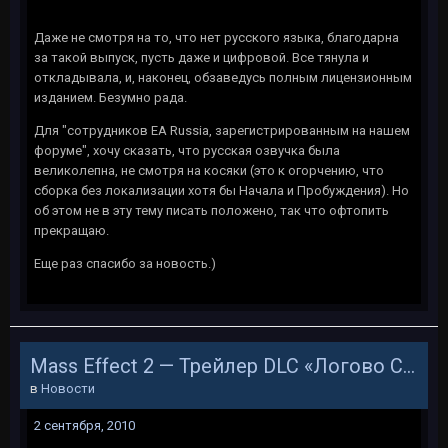
Даже не смотря на то, что нет русского языка, благодарна
за такой выпуск, пусть даже и цифровой. Все тянула и
откладывала, и, наконец, обзаведусь полным лицензионным
изданием. Безумно рада.
Для "сотрудников EA Russia, зарегистрированным на нашем
форуме", хочу сказать, что русская озвучка была
великолепна, не смотря на косяки (это к огорчению, что
сборка без локализации хотя бы Начала и Пробуждения). Но
об этом не в эту тему писать положено, так что офтопить
прекращаю.
Еще раз спасибо за новость.)
Mass Effect 2 — Трейлер DLC «Логово Серого Посредника»
в
Новости
2 сентября, 2010