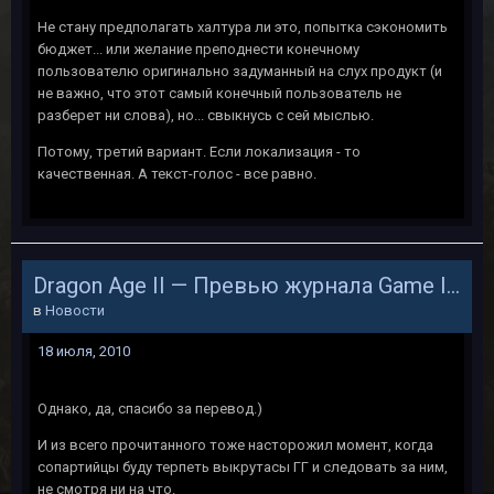
Не стану предполагать халтура ли это, попытка сэкономить
бюджет... или желание преподнести конечному
пользователю оригинально задуманный на слух продукт (и
не важно, что этот самый конечный пользователь не
разберет ни слова), но... свыкнусь с сей мыслью.
Потому, третий вариант. Если локализация - то
качественная. А текст-голос - все равно.
Dragon Age II — Превью журнала Game Informer на русском языке
в
Новости
18 июля, 2010
Однако, да, спасибо за перевод.)
И из всего прочитанного тоже насторожил момент, когда
сопартийцы буду терпеть выкрутасы ГГ и следовать за ним,
не смотря ни на что.