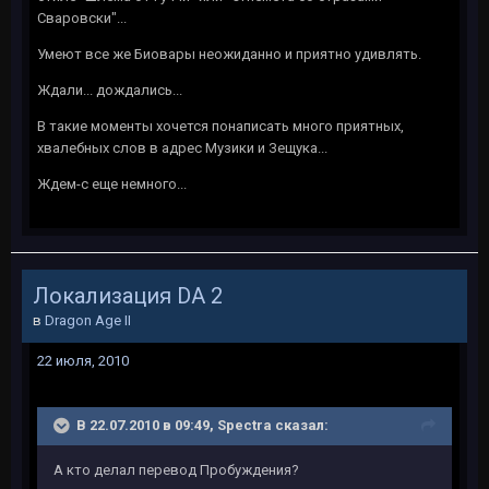
Сваровски"...
Умеют все же Биовары неожиданно и приятно удивлять.
Ждали... дождались...
В такие моменты хочется понаписать много приятных,
хвалебных слов в адрес Музики и Зещука...
Ждем-с еще немного...
Локализация DA 2
в
Dragon Age II
22 июля, 2010
В 22.07.2010 в 09:49, Spectra сказал:
А кто делал перевод Пробуждения?