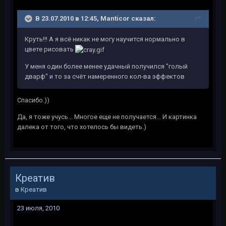
В 23.07.2010 в 12:45, Manticor сказал:
Круть!!! А я всё никак не могу научится нормально в
цвете рисовать
У меня один более менее удачный получился "голый
дварф" и то за счёт намеренного кол-ва эффектов
Спасибо.))
Да, я тоже учусь... Многое еще не получается... И картинка
далека от того, что хотелось бы видеть.)
Креатив
в
Креатив
23 июля, 2010