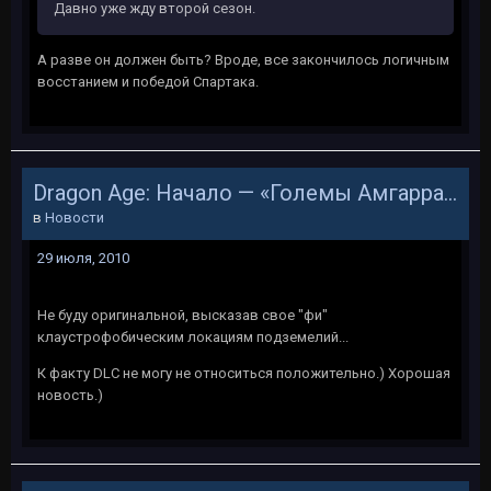
Давно уже жду второй сезон.
А разве он должен быть? Вроде, все закончилось логичным
восстанием и победой Спартака.
Dragon Age: Начало — «Големы Амгаррака»
в
Новости
29 июля, 2010
Не буду оригинальной, высказав свое "фи"
клаустрофобическим локациям подземелий...
К факту DLC не могу не относиться положительно.) Хорошая
новость.)