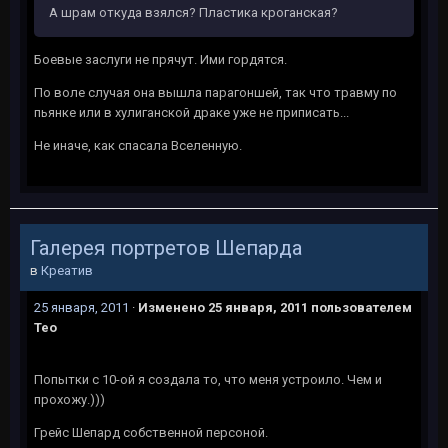
А шрам откуда взялся? Пластика кроганская?
Боевые заслуги не прячут. Ими гордятся.
По воле случая она вышла парагоншей, так что травму по
пьянке или в хулиганской драке уже не приписать...
Не иначе, как спасала Вселенную.
Галерея портретов Шепарда
в
Креатив
25 января, 2011
·
Изменено
25 января, 2011
пользователем
Тео
Попытки с 10-ой я создала то, что меня устроило. Чем и
прохожу.)))
Грейс Шепард собственной персоной.