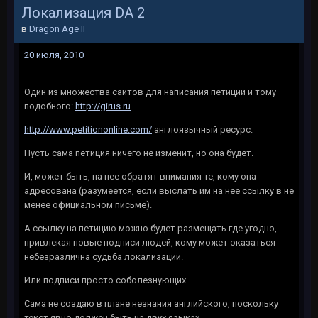
Локализация DA 2
в
Dragon Age II
20 июля, 2010
Один из множества сайтов для написания петиций и тому
подобного:
http://girus.ru
http://www.petitiononline.com/
англоязычный ресурс.
Пусть сама петиция ничего не изменит, но она будет.
И, может быть, на нее обратят внимания те, кому она
адресована (разумеется, если выслать им на нее ссылку в не
менее официальном письме).
А ссылку на петицию можно будет размещать где угодно,
привлекая новые подписи людей, кому может оказаться
небезразлична судьба локализации.
Или подписи просто соболезнующих.
Сама не создаю в плане незнания английского, поскольку
текст явно должен быть на двух языках.