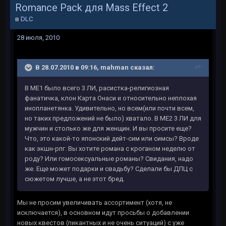
Romance Pack для Mass Effect 2
в
DLC
28 июля, 2010
В 28.07.2010 в 09:16, mahman сказал:
В МЕ1 было всего 3 ЛИ, расистка-религиозная
фанатичка, клон Карта Онаси и относительно неплохая
инопланетянка. Удивительно, но всем(или почти всем,
но таких предложений не было) хватало. В МЕ2 3 ЛИ для
мужчин и столько же для женщин. И вы просите еще?
Что, это какой-то японский дейт-сим или симсы? Вроде
как экшн-рпг. Вы хотите романа с кроганом неделю от
роду? Или гомосексуальные романы? Свидания, надо
же. Еще может подарки и свадьбу? Сделали бы ДЛЦ с
сюжетом лучше, а не этот бред.
Мы не просим увеличивать ассортимент (хотя, не
исключается), в основном идут просьбы о добавлении
новых квестов (пикантных и не очень ситуаций) с уже