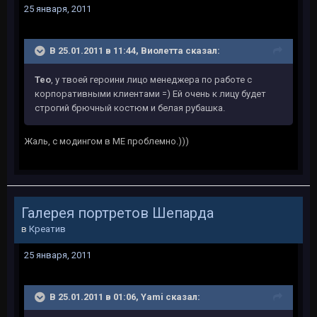
25 января, 2011
В 25.01.2011 в 11:44, Виолетта сказал:
Тео
, у твоей героини лицо менеджера по работе с
корпоративными клиентами =) Ей очень к лицу будет
строгий брючный костюм и белая рубашка.
Жаль, с модингом в МЕ проблемно.)))
Галерея портретов Шепарда
в
Креатив
25 января, 2011
В 25.01.2011 в 01:06, Yami сказал: