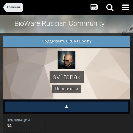
Главная
BioWare Russian Community
Поддержать BRC на Boosty
sv1tanak
Посетители
ПУБЛИКАЦИЙ
34