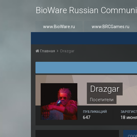
BioWare Russian Communi
www.BioWare.ru
www.BRCGames.ru
Главная
Drazgar
Drazgar
Посетители
ПУБЛИКАЦИЙ
ЗАРЕГИС
647
18 июня
СОО