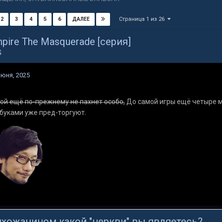
Страница 1 из 26
2
3
4
5
6
ДАЛЕЕ
pire The Masquerade [серия]
G
июня, 2025
ой ещё по-прежнему не пахнет особо,
До самой игры ещё четыре ме
буками уже пред-торгуют.
хожанином какой "церкви" вы являетесь?