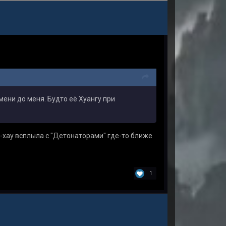
мени до меня. Будто её Хуангу при
у-хау всплыла с "Детонаторами" где-то ближе
1