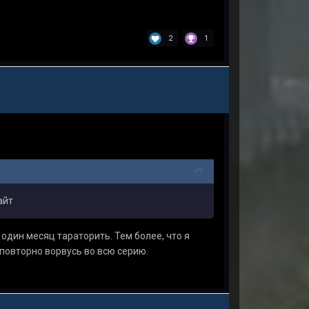
2
1
айт
 один месяц тараторить. Тем более, что я
 повторно ворвусь во всю серию.