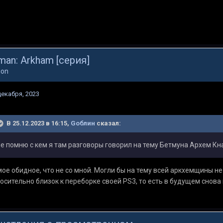
man: Arkham [серия]
ion
декабря, 2023
В 25.12.2023 в 16:15,
Gоблин
сказал:
е помню с кем я там разговоры говорил на тему Бетмуна Архем Кн
ое обидное, что не со мной. Могли бы на тему всей аркхемщины не
осительно близок к переборке своей PS3, то есть в будущем снова