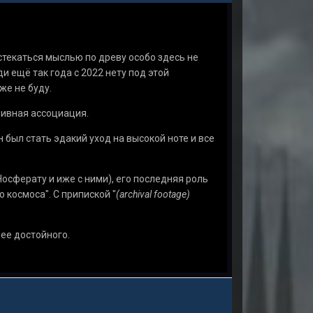
астекаться мыслью по древу особо здесь не
и ещё так года с 2022 нету под этой
же не буду.
зивная ассоциация.
 был стать эдакий уход на высокой ноте и все
Носферату и иже с ними), его последняя роль
 космоса". С припиской "
(archival footage)
ее достойного.