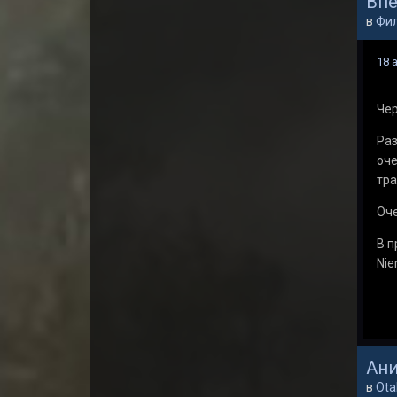
Впе
в
Фи
18 
Чер
Раз
оче
тра
Оче
В п
Nie
Ани
в
Ota