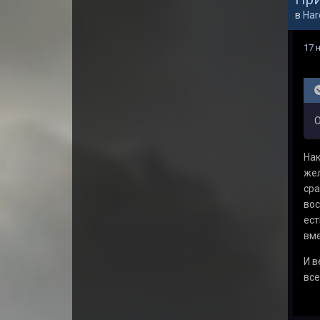
в
Har
17 
О
Нак
жел
сра
вос
ест
вме
И в
все