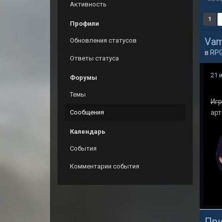
Активность
1
Профили
Vam
Обновления статусов
в
RP
Ответы статуса
21 
Форумы
Темы
Игр
Сообщения
арт
Календарь
События
Комментарии события
При