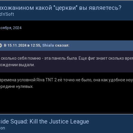
хожанином какой "церкви" вы являетесь?
d'n'Soft
ноября, 2024
В 15.11.2024 в 12:55,
Shiala
сказал:
 сколько себя помню - эта панель была. Еще фиг знает сколько вре
ождении выдали.
времена условной Riva TNT 2 её точно не было, она как удобное но
ередине нулевых.
cide Squad: Kill the Justice League
ion