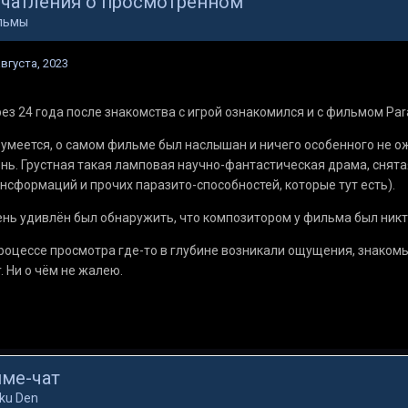
чатления о просмотренном
льмы
августа, 2023
ез 24 года после знакомства с игрой ознакомился и с фильмом Para
умеется, о самом фильме был наслышан и ничего особенного не ожи
нь. Грустная такая ламповая научно-фантастическая драма, снята
нсформаций и прочих паразито-способностей, которые тут есть).
нь удивлён был обнаружить, что композитором у фильма был никто
роцессе просмотра где-то в глубине возникали ощущения, знаком
r. Ни о чём не жалею.
ме-чат
ku Den