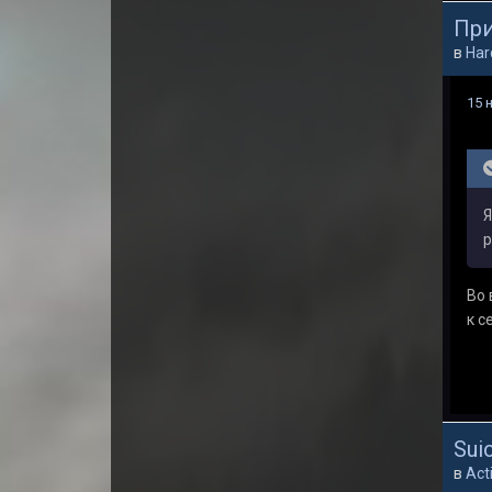
При
в
Har
15 
Я
р
Во 
к с
Sui
в
Act