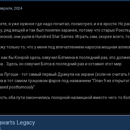
евраля, 2024
ете, я уже нужное где надо почитал, посмотрел, и я в ярости. Но р
у, ряд вещей и так был понятен заранее, потому что старых Рокстед
еской, они ушли в Hundred Star Games. Играть сам, скорее всего, то
жу только то, что у меня под впечатлением наросла мощная аллю
 как бы Конрой здесь озвучил Бэтмена в последний раз, это должен
а... Здесь он озвучил Бэтса в последний раз и оставил этот мир.
а Лугоши - тот самый первый Дракула на экране (если не считать 
а в тот самом трэшовом фарсе под названием "План 9 из открытого
eased posthumously
".
есть оба пути закончились позорной насмешкой вместо чего-то бол
warts Legacy
G