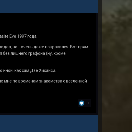
site Eve 1997 года.
дал, но... очень даже понравился. Вот прям
я без лишнего графона (ну, кроме
 иной, как сам Дзё Хисаиси.
ые мне по временам знакомства с вселенной
1