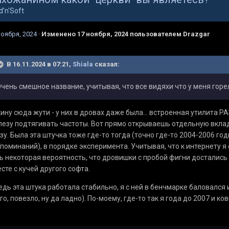
d'n'Soft
ноября, 2024
·
Изменено
17 ноября, 2024
пользователем Drazgar
В 16.11.2024 в 07:21,
Shiala
сказал:
чень смешное название, учитывая, что все видяхи что у меня горел
ину сюда жути - у них в дровах даже была... встроенная утилита 
езу подтягивать частоты. Вот прямо открываешь отдельную вкладк
зу. Была эта штучка тоже где-то тогда (точно где-то 2004-2006 г
поминаний), в порядке эксперимента. Учитывая, что к интернету я
ь некоторая вероятность, что дровишки с пробой фигни достались
сте с кучей другого софта.
едь эта штука работала стабильно, я с ней в бенчмарке баловался 
го, повезло, ну да ладно). По-моему, где-то так я года до 2007 и ко