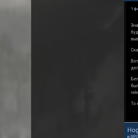
1 ф
Зна
буд
выв
Ска
Вот
дел
Бел
был
rel
То 
Hog
в
RP