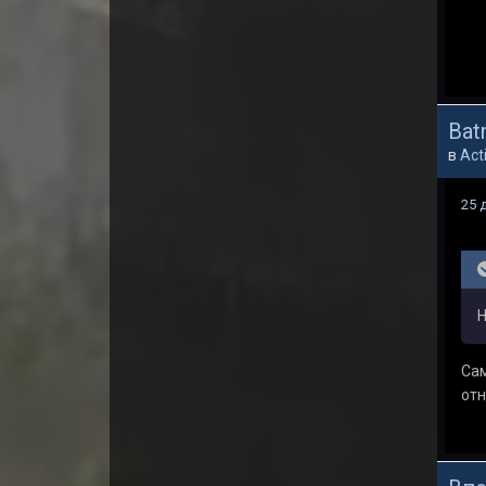
Bat
в
Act
25 
Н
Сам
отн