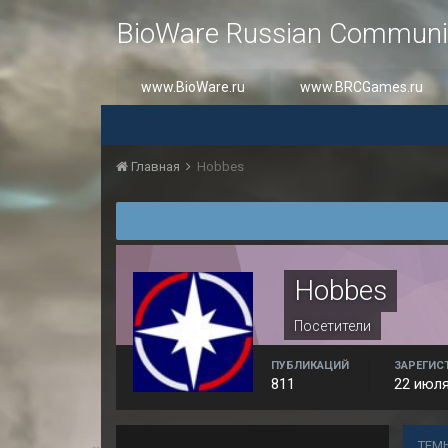
BioWare Russian Communi
www.BioWare.ru
www.BRCGames.ru
Главная
Hobbes
Hobbes
Посетители
ПУБЛИКАЦИЙ
ЗАРЕГИС
811
22 июля
ТЕМ