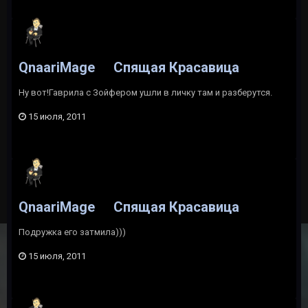
QnaariMage
Спящая Красавица
Ну вот!Гаврила с Зойфером ушли в личку там и разберутся.
15 июля, 2011
QnaariMage
Спящая Красавица
Подружка его затмила)))
15 июля, 2011