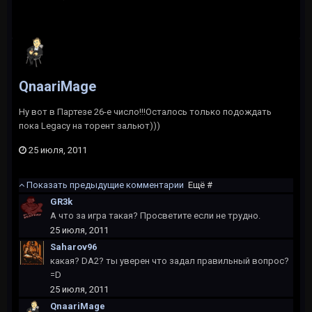
QnaariMage
Ну вот в Партезе 26-е число!!!Осталось только подождать
пока Legacy на торент зальют)))
25 июля, 2011
Показать предыдущие комментарии
Ещё #
GR3k
А что за игра такая? Просветите если не трудно.
25 июля, 2011
Saharov96
какая? DA2? ты уверен что задал правильный вопрос?
=D
25 июля, 2011
QnaariMage