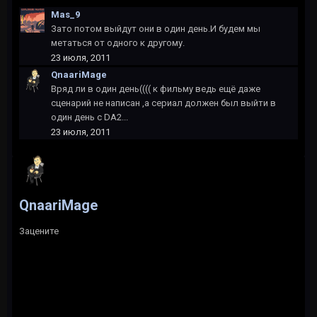
Mas_9
Зато потом выйдут они в один день.И будем мы
метаться от одного к другому.
23 июля, 2011
QnaariMage
Вряд ли в один день(((( к фильму ведь ещё даже
сценарий не написан ,а сериал должен был выйти в
один день с DA2...
23 июля, 2011
QnaariMage
Зацените