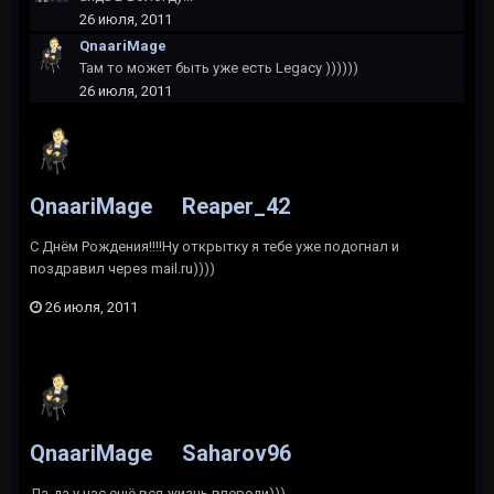
26 июля, 2011
QnaariMage
Там то может быть уже есть Legacy ))))))
26 июля, 2011
QnaariMage
Reaper_42
С Днём Рождения!!!!Ну открытку я тебе уже подогнал и
поздравил через mail.ru))))
26 июля, 2011
QnaariMage
Saharov96
Да-да у нас ещё вся жизнь впереди)))