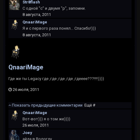
Str8flash
С одной "с" и двумя "р", запомни.
8 августа, 2011
QnaariMage
Я и с первого раза понял... Спасибо!)))
8 августа, 2011
QnaariMage
Где же ты Legacy где ,где ,где ,где ,гдееее???!!!!))))
26 июля, 2011
Показать предыдущие комментарии
Ещё #
QnaariMage
Вот-вот))) я о том же))))
26 июля, 2011
Joey
айда в Вологду...