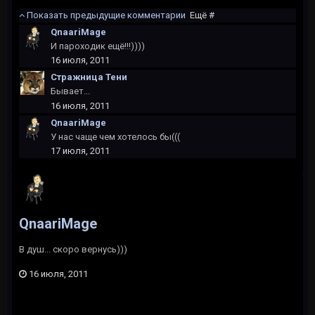
Показать предыдущие комментарии
Ещё #
QnaariMage
И пароходик ещё!!!))))
16 июля, 2011
Стражница Тени
Бывает...
16 июля, 2011
QnaariMage
У нас чаще чем хотелось бы(((
17 июля, 2011
QnaariMage
В душ... скоро вернусь)))
16 июля, 2011