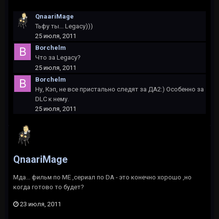
QnaariMage
Тьфу ты... Legacy)))
25 июля, 2011
Borchelm
Что за Legacy?
25 июля, 2011
Borchelm
Ну, Кэп, не все пристально следят за ДА2:) Особенно за
DLC к нему.
25 июля, 2011
QnaariMage
Мда... фильм по ME ,сериал по DA - это конечно хорошо ,но
когда готово то будет?
23 июля, 2011