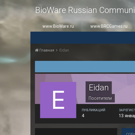
BioWare Russian Communi
www.BioWare.ru
www.BRCGames.ru
Главная
Eidan
Eidan
Посетители
ПУБЛИКАЦИЙ
ЗАРЕГИС
4
13 янва
СОБ