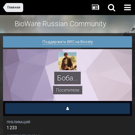
Главная
BioWare Russian Community
Поддержать BRC на Boosty
Боба...
Посетители
ПУБЛИКАЦИЙ
1 233