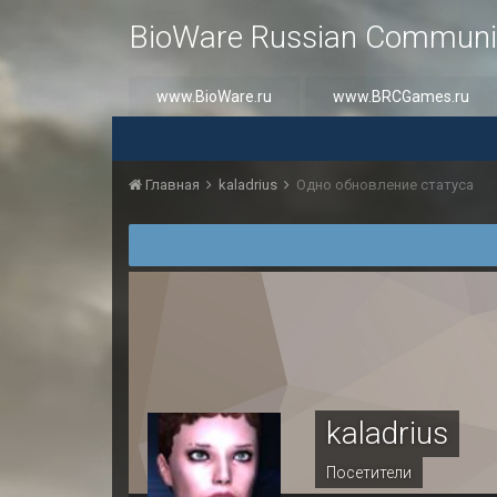
BioWare Russian Communi
www.BioWare.ru
www.BRCGames.ru
Главная
kaladrius
Одно обновление статуса
kaladrius
Посетители