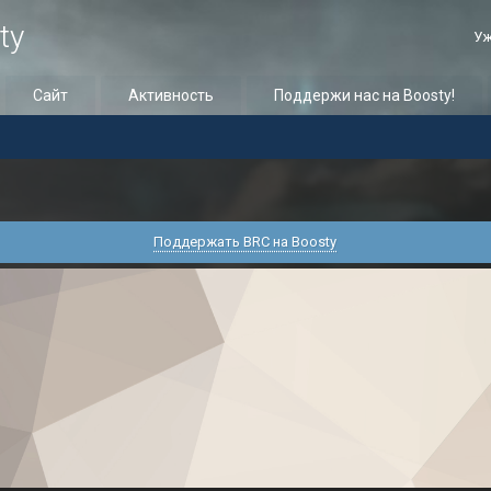
ty
Уж
Сайт
Активность
Поддержи нас на Boosty!
Поддержать BRC на Boosty