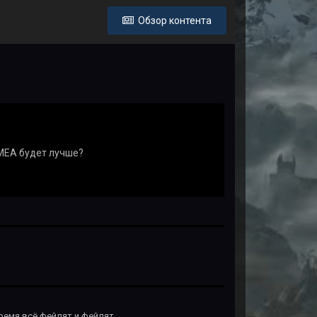
Обзор контента
 МЕА будет лучше?
время всё фейлят и фейлят.