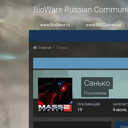
BioWare Russian Communi
www.BioWare.ru
www.BRCGames.ru
Главная
Санько
Санько
Посетители
ПУБЛИКАЦИЙ
ЗАРЕГИС
19
4 июня,
ТЕМ