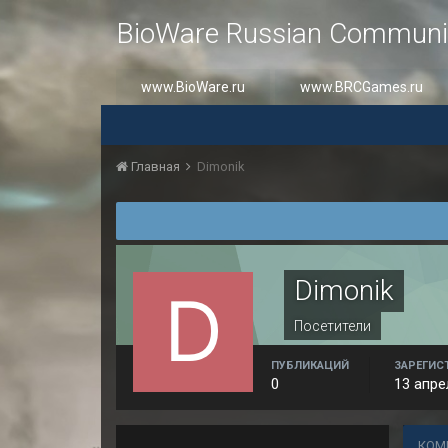
BioWare Russian Communi
www.BioWare.ru
www.BRCGames.ru
Главная
Dimonik
Dimonik
Посетители
ПУБЛИКАЦИЙ
ЗАРЕГИС
0
13 апре
КОМ