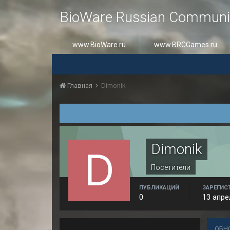
BioWare Russian Communi
www.BioWare.ru
www.BRCGames.ru
Главная
Dimonik
Dimonik
Посетители
ПУБЛИКАЦИЙ
ЗАРЕГИС
0
13 апре
ОБН