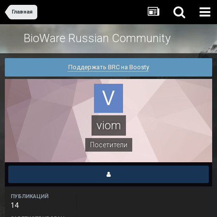
Главная
BioWare Russian Community
Поддержать BRC на Boosty
viom
Посетители
ПУБЛИКАЦИЙ
14