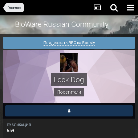
Главная
BioWare Russian Community
Поддержать BRC на Boosty
Lock Dog
Посетители
ПУБЛИКАЦИЙ
659