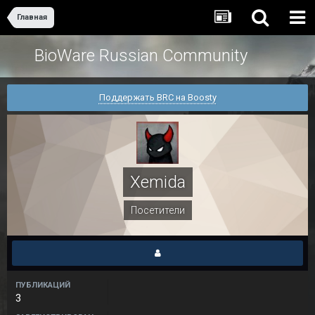
Главная
BioWare Russian Community
Поддержать BRC на Boosty
Xemida
Посетители
ПУБЛИКАЦИЙ
3