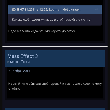
В 07.11.2011 в 12:26, LoginamNet сказал:
Как же ещё недельку назад в этой теме было уютно.
Надо же было кидануть эту неуютную бетку.
Mass Effect 3
в
Mass Effect 3
7 ноября, 2011
Ну вы блин любители спойлеров. Я и так после видео не могу
отойти.