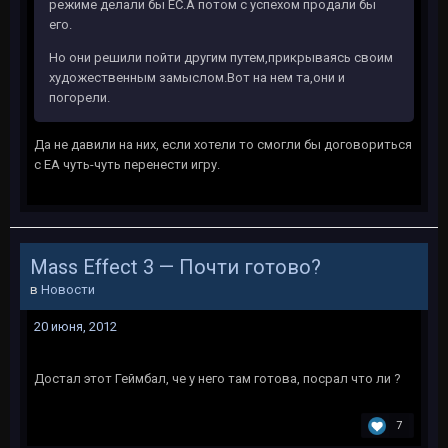
режиме делали бы ЕС.А потом с успехом продали бы
его.
Но они решили пойти другим путем,прикрываясь своим
художественным замыслом.Вот на нем та,они и
погорели.
Да не давили на них, если хотели то смогли бы договориться
с ЕА чуть-чуть перенести игру.
Mass Effect 3 — Почти готово?
в
Новости
20 июня, 2012
Достал этот Геймбал, че у него там готова, посрал что ли ?
7