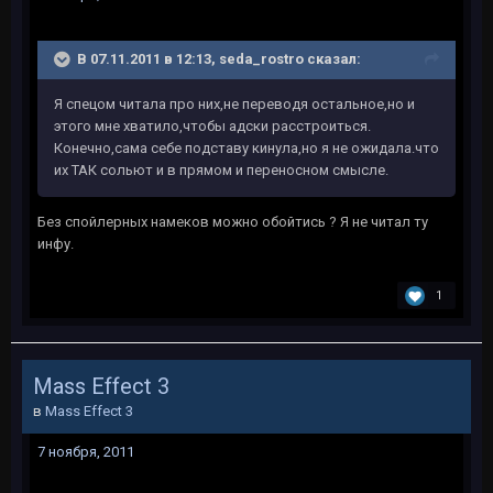
В 07.11.2011 в 12:13, seda_rostro сказал:
Я спецом читала про них,не переводя остальное,но и
этого мне хватило,чтобы адски расстроиться.
Конечно,сама себе подставу кинула,но я не ожидала.что
их ТАК сольют и в прямом и переносном смысле.
Без спойлерных намеков можно обойтись ? Я не читал ту
инфу.
1
Mass Effect 3
в
Mass Effect 3
7 ноября, 2011