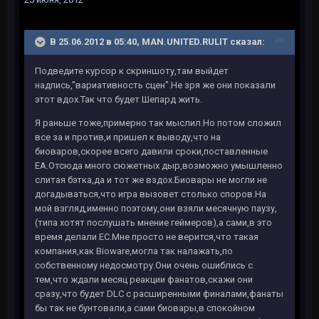
В 25.06.2012 в 05:40, MAN.UNITED.RULIT сказал:
Подведите курсор к скриншоту,там выйдет
надпись,"вариативность сцен".Не зря же они показали
этот вдох.Так что будет Шепард жить.
Я раньше тоже,примерно так мыслил.Но потом сложил
все за и против,и пришел к выводу,что на
биоваров,скорее всего давили сроки,поставленные
ЕА.Отсюда много сюжетных дыр,возможно умышленно
слитая бэтка,да и тот же вздох.Биовары не могли не
догадываться,что игра вызовет столько споров.На
мой взгляд,именно поэтому,они взяли месячную паузу,
(типа хотят послушать мнение геймеров),а сами,в это
время делали ЕС.Мне просто не верится,что такая
компания,как Bioware,могла так налажать,по
собственному недосмотру.Они очень ошиблись с
тем,что ждали месяц реакции фанатов,скажи они
сразу,что будет DLC с расширенными финалами,фанаты
бы так не бунтовали,а сами биовары,в спокойном