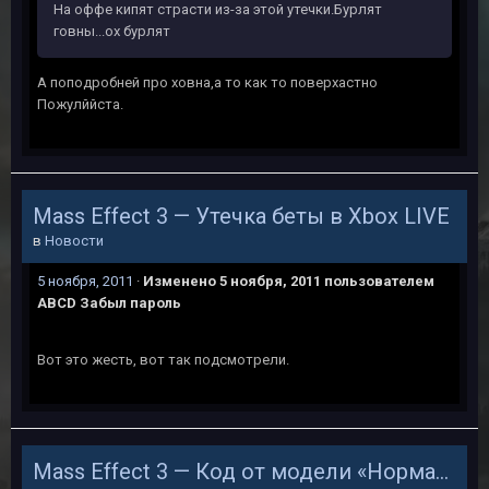
На оффе кипят страсти из-за этой утечки.Бурлят
говны...ох бурлят
А поподробней про ховна,а то как то поверхастно
Пожулййста.
Mass Effect 3 — Утечка беты в Xbox LIVE
в
Новости
5 ноября, 2011
·
Изменено
5 ноября, 2011
пользователем
ABCD Забыл пароль
Вот это жесть, вот так подсмотрели.
Mass Effect 3 — Код от модели «Нормандии»