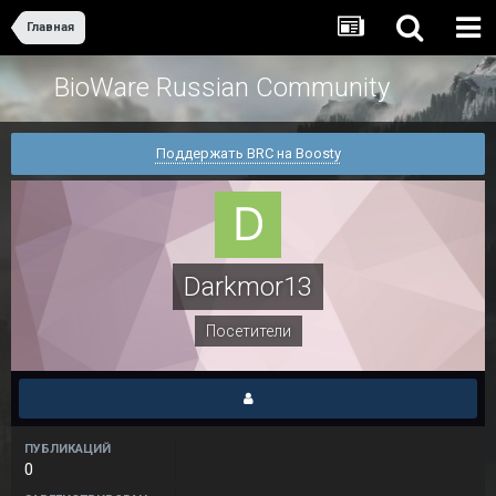
Главная
BioWare Russian Community
Поддержать BRC на Boosty
Darkmor13
Посетители
ПУБЛИКАЦИЙ
0