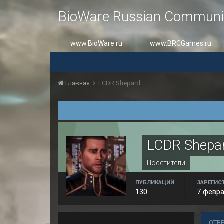
BioWare Russian Communi
www.BioWare.ru
www.BRCGames.ru
Главная
LCDR Shepard
LCDR Shepa
Посетители
ПУБЛИКАЦИЙ
ЗАРЕГИС
130
7 февра
ОТВ