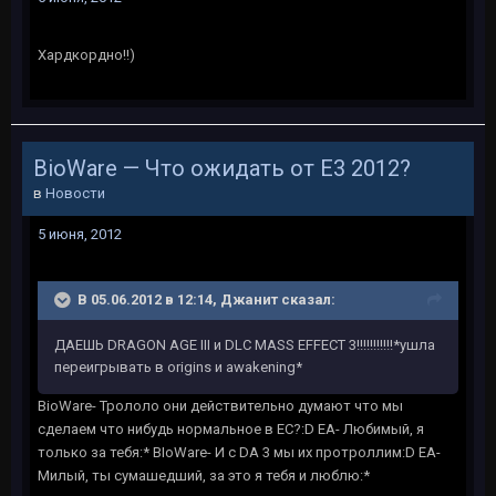
Хардкордно!!)
BioWare — Что ожидать от Е3 2012?
в
Новости
5 июня, 2012
В 05.06.2012 в 12:14, Джанит сказал:
ДАЕШЬ DRAGON AGE III и DLC MASS EFFECT 3!!!!!!!!!!!*ушла
переигрывать в origins и awakening*
BioWare- Трололо они действительно думают что мы
сделаем что нибудь нормальное в ЕС?:D ЕА- Любимый, я
только за тебя:* BIoWare- И с DA 3 мы их протроллим:D EA-
Милый, ты сумашедший, за это я тебя и люблю:*