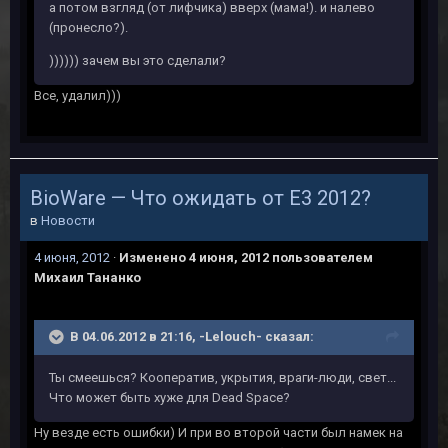
а потом взгляд (от лифчика) вверх (мама!). и налево
(пронесло?).
)))))) зачем вы это сделали?
Все, удалил)))
BioWare — Что ожидать от Е3 2012?
в
Новости
4 июня, 2012
·
Изменено
4 июня, 2012
пользователем
Михаил Тананко
В 04.06.2012 в 21:16, -Lelouch- сказал:
Ты смеешься? Кооператив, укрытия, враги-люди, свет...
Что может быть хуже для Dead Space?
Ну везде есть ошибки) И при во второй части был намек на