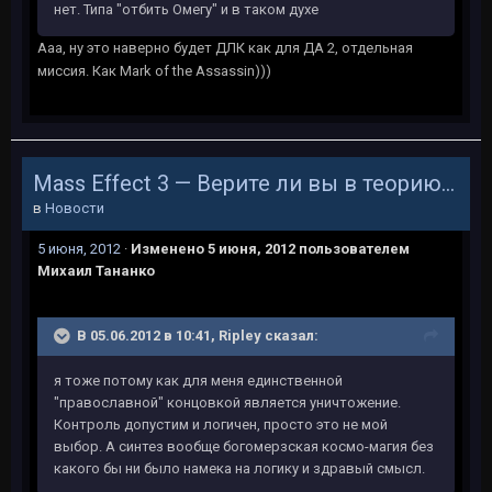
нет. Типа "отбить Омегу" и в таком духе
Ааа, ну это наверно будет ДЛК как для ДА 2, отдельная
миссия. Как Mark of the Assassin)))
Mass Effect 3 — Верите ли вы в теорию индоктринации?
в
Новости
5 июня, 2012
·
Изменено
5 июня, 2012
пользователем
Михаил Тананко
В 05.06.2012 в 10:41, Ripley сказал:
я тоже потому как для меня единственной
"православной" концовкой является уничтожение.
Контроль допустим и логичен, просто это не мой
выбор. А синтез вообще богомерзская космо-магия без
какого бы ни было намека на логику и здравый смысл.