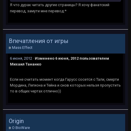
Я что дурак читать другие страницы? Я хочу фанатский
перевод, замути мне перевод:*
Впечатления от игры
в
Mass Effect
6 июня, 2012
·
Изменено
6 июня, 2012
пользователем
Михаил Тананко
Если не считать момент когда Гарусс сосется с Тали, смерти
Мордина, Легиона и Тейна и снов которых нельзя пропустить
то в общих чертах отлично))
Origin
в
O BioWare