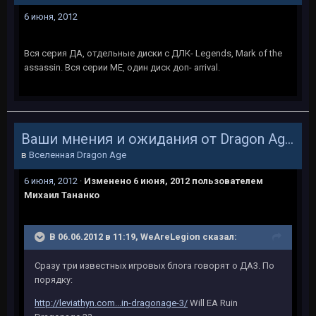
6 июня, 2012
Вся серия ДА, отдельные диски с ДЛК- Legends, Mark of the
assassin. Вся серии МЕ, один диск доп- arrival.
Ваши мнения и ожидания от Dragon Age 3
в
Вселенная Dragon Age
6 июня, 2012
·
Изменено
6 июня, 2012
пользователем
Михаил Тананко
В 06.06.2012 в 11:19, WeAreLegion сказал:
Сразу три известных игровых блога говорят о ДА3. По
порядку:
http://leviathyn.com...in-dragonage-3/
Will EA Ruin