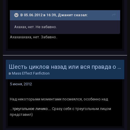
В 05.06.2012 в 16:39, Джанит сказал:
Ахахах, нет. Не забавно.
Ахахахахаха, нет. Забавно.
Шесть циклов назад или вся правда о Жнецах
в
Mass Effect Fanfiction
5 июня, 2012
Над некоторыми моментами посмеялся, особенно над
...
треугольное личико...
Сразу себя с треугольным лицом
представил)