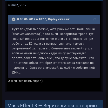
5 июня, 2012
В 05.06.2012 в 10:16, Ripley сказал:
Хуже придумать сложно, хотя у них же есть волшебный
"
творческий взгляд
", а это очень забористая трава. Тут
главный вопрос в том от чего они отталкиваются при
работе над ЕС: если от исправления алогизмов и
откровенной халтуры это более-менее верный путь, а
если не меняя ни одного кадра из существующего
просто добавят новых сцен, это делу не поможет... как
не пытайся объяснить бред от этого кепка Джокера не
перестанет быть органической, да ещё и с собственной
ДНК...
А я синтез не выбирал)
Mass Effect 3 — Верите ли вы в теорию индоктринации?