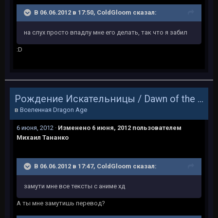
В 06.06.2012 в 17:50, ColdGloom сказал:
на слух просто впадлу мне его делать, так что я забил
:D
Рождение Искательницы / Dawn of the Seeker
в
Вселенная Dragon Age
6 июня, 2012
·
Изменено
6 июня, 2012
пользователем
Михаил Тананко
В 06.06.2012 в 17:47, ColdGloom сказал:
замути мне все тексты с аниме хд
А ты мне замутишь перевод?