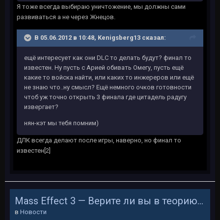
Я тоже всегда выбираю уничтожение, мы должны сами
развиваться а не через Жнецов.
В 05.06.2012 в 10:48, Kenigsberg13 сказал:
ещё интересует как они DLC то делать будут? финал то
известен. Ну пусть с Арией обивать Омегу, пусть ещё
какие то войска найти, или каких то инжереров или ещё
не знаю что..ну смысл? Ещё немного очков готовности
чтоб уж точно открыть 3 финала где цитадель радугу
извергает?
нян-кэт мы тебя помним)
ДЛК всегда делают после игры, наверно, но финал то
известен[2]
Mass Effect 3 — Верите ли вы в теорию индоктринации?
в
Новости