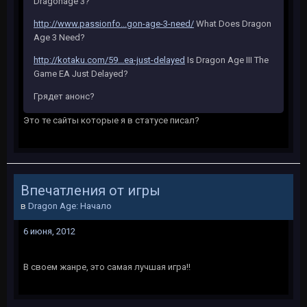
Dragonage 3?
http://www.passionfo...gon-age-3-need/
What Does Dragon
Age 3 Need?
http://kotaku.com/59...ea-just-delayed
Is Dragon Age III The
Game EA Just Delayed?
Грядет анонс?
Это те сайты которые я в статусе писал?
Впечатления от игры
в
Dragon Age: Начало
6 июня, 2012
В своем жанре, это самая лучшая игра!!