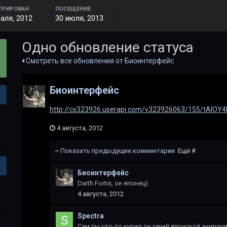
ТРИРОВАН
ПОСЕЩЕНИЕ
аля, 2012
30 июля, 2013
Одно обновление статуса
Смотреть все обновления от Биоинтерфейс
Биоинтерфейс
http://cs323926.userapi.com/v323926063/155/tAIOY4k
4 августа, 2012
Показать предыдущие комментарии
Ещё #
Биоинтерфейс
Darth Fortis, он японец)
4 августа, 2012
Spectra
Сам ты что-то курил,он гений японской анимаци