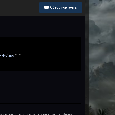
Обзор контента
yNCI.jpg
*_*
и,у меня есть его мультики,они шикарнейшие.