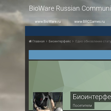
BioWare Russian Communi
www.BioWare.ru
www.BRCGames.ru
Главная
Биоинтерфейс
Одно обновление стат
Биоинтерфе
Посетители