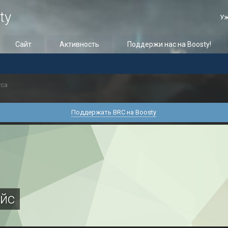
ty
Уж
Сайт
Активность
Поддержи нас на Boosty!
уса
Поддержать BRC на Boosty
йс