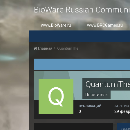
BioWare Russian Communi
www.BioWare.ru
www.BRCGames.ru
Главная
QuantumThe
QuantumTh
Посетители
ПУБЛИКАЦИЙ
ЗАРЕГИС
0
29 февр
ОБН