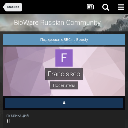
Главная
BioWare Russian Community
Поддержать BRC на Boosty
Francissco
Посетители
ПУБЛИКАЦИЙ
11