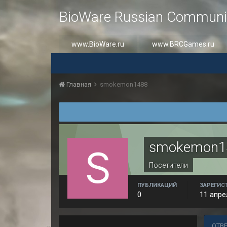
BioWare Russian Communi
www.BioWare.ru
www.BRCGames.ru
Главная
smokemon1488
smokemon1
Посетители
ПУБЛИКАЦИЙ
ЗАРЕГИС
0
11 апре
ОТВ