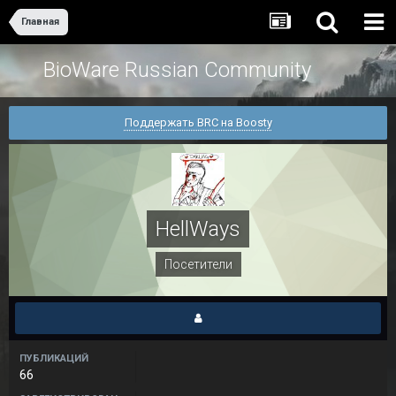
Главная
BioWare Russian Community
Поддержать BRC на Boosty
HellWays
Посетители
ПУБЛИКАЦИЙ
66