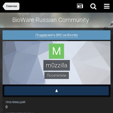
Главная
BioWare Russian Community
Поддержать BRC на Boosty
m0zzilla
Посетители
ПУБЛИКАЦИЙ
0