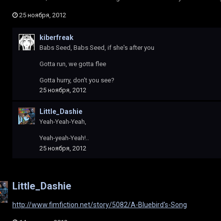
25 ноября, 2012
kiberfreak
Babs Seed, Babs Seed, if she's after you
Gotta run, we gotta flee
Gotta hurry, don't you see?
25 ноября, 2012
Little_Dashie
Yeah-Yeah-Yeah,
Yeah-yeah-Yeah!..
25 ноября, 2012
Little_Dashie
http://www.fimfiction.net/story/5082/A-Bluebird's-Song