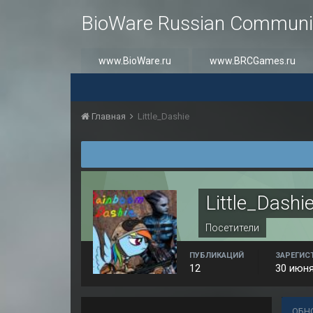
BioWare Russian Communi
www.BioWare.ru
www.BRCGames.ru
Главная
Little_Dashie
Little_Dashi
Посетители
ПУБЛИКАЦИЙ
ЗАРЕГИС
12
30 июня
ОБН