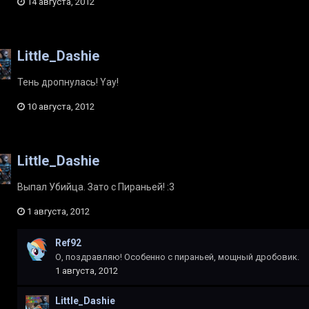
14 августа, 2012
Little_Dashie
Тень дропнулась! Yay!
10 августа, 2012
Little_Dashie
Выпал Убийца. Зато с Пираньей! :3
1 августа, 2012
Ref92
О, поздравляю! Особенно с пираньей, мощный дробовик.
1 августа, 2012
Little_Dashie