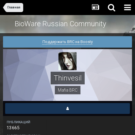
Главная
BioWare Russian Community
Поддержать BRC на Boosty
Thinvesil
Mafia BRC
ПУБЛИКАЦИЙ
13 665