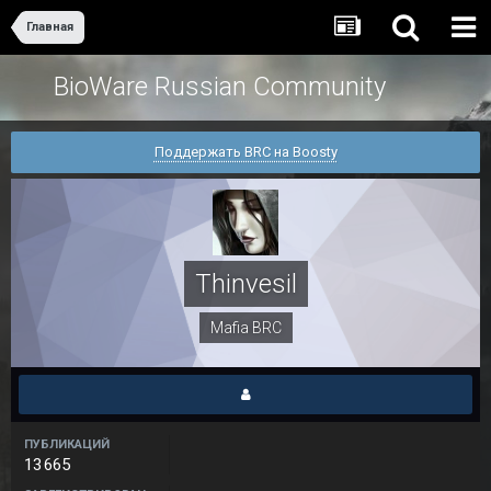
Главная
BioWare Russian Community
Поддержать BRC на Boosty
Thinvesil
Mafia BRC
ПУБЛИКАЦИЙ
13 665