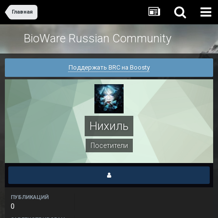
Главная
BioWare Russian Community
Поддержать BRC на Boosty
Нихиль
Посетители
ПУБЛИКАЦИЙ
0