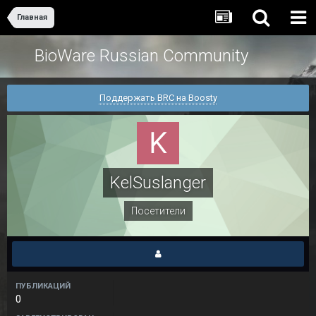
Главная
BioWare Russian Community
Поддержать BRC на Boosty
KelSuslanger
Посетители
ПУБЛИКАЦИЙ
0