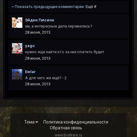
Показать предыдущие комментарии
Ещё #
Эйден Гэлсион
хм, а интересные дела перевелись?
28 июня, 2013
yago
нужно еще найти кто за них платить будет
28 июня, 2013
Ewlar
А для чего же ещё? - 2
28 июня, 2013
Тема
Политика конфиденциальности
Обратная связь
www.BioWare.ru