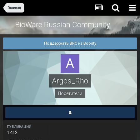
Главная
BioWare Russian Community
Поддержать BRC на Boosty
Argos_Rho
Посетители
ПУБЛИКАЦИЙ
1 412