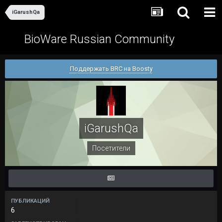
iGarushQa
BioWare Russian Community
Поддержать BRC на Boosty
iGarushQa
Посетители
ПУБЛИКАЦИЙ
6