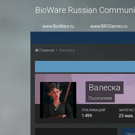
BioWare Russian Communi
www.BioWare.ru
www.BRCGames.ru
Главная
Валеска
Валеска
Посетители
ПУБЛИКАЦИЙ
ЗАРЕГИС
1 499
23 мая,
ОБН