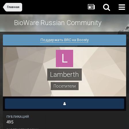
Главная
BioWare Russian Community
Поддержать BRC на Boosty
Lamberth
Посетители
ПУБЛИКАЦИЙ
495