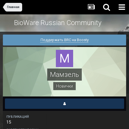
Главная
BioWare Russian Community
Поддержать BRC на Boosty
Мамзель
Новички
ПУБЛИКАЦИЙ
15